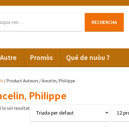
Rechercha
RECHERCHA
per
:
Autre
Promòs
Qué de nuòu ?
lh
/ Product Auteurs / Ancelin, Philippe
celin, Philippe
í lo sol resultat