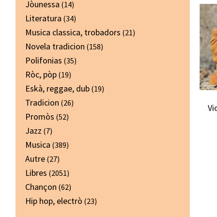
Jòunessa
(14)
Literatura
(34)
Musica classica, trobadors
(21)
Novela tradicion
(158)
Polifonias
(35)
Ròc, pòp
(19)
Eskà, reggae, dub
(19)
Tradicion
(26)
Vi
Promòs
(52)
Jazz
(7)
Musica
(389)
Autre
(27)
Libres
(2051)
Chançon
(62)
Hip hop, electrò
(23)