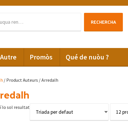
Rechercha
RECHERCHA
per
:
Autre
Promòs
Qué de nuòu ?
lh
/ Product Auteurs / Arredalh
redalh
í lo sol resultat