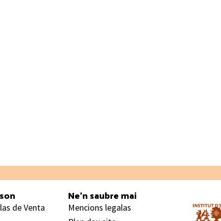
ason
Ne’n saubre mai
las de Venta
Mencions legalas