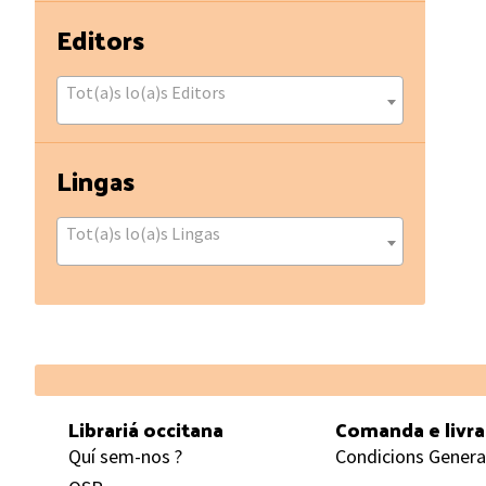
Editors
Tot(a)s lo(a)s Editors
Lingas
Tot(a)s lo(a)s Lingas
Footer
Librariá occitana
Comanda e livr
Quí sem-nos ?
Condicions Genera