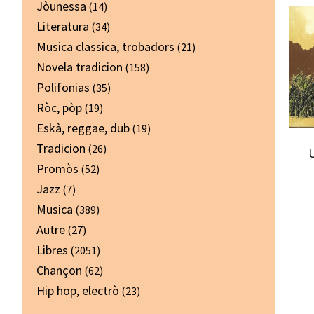
Jòunessa
(14)
Literatura
(34)
Musica classica, trobadors
(21)
Novela tradicion
(158)
Polifonias
(35)
Ròc, pòp
(19)
Eskà, reggae, dub
(19)
Tradicion
(26)
U
Promòs
(52)
Jazz
(7)
Musica
(389)
Autre
(27)
Libres
(2051)
Chançon
(62)
Hip hop, electrò
(23)