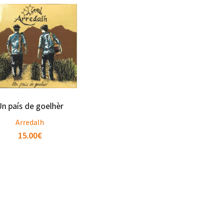
n país de goelhèr
Arredalh
15.00
€