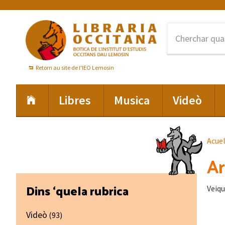
Skip
Skip
Skip
to
to
to
primary
main
footer
navigation
content
Retorn au site de l'IEO Lemosin
Libres
Musica
Videò
Acue
Ar
Primary
Dins ‘quela rubrica
Veiqu
Sidebar
Videò
(93)