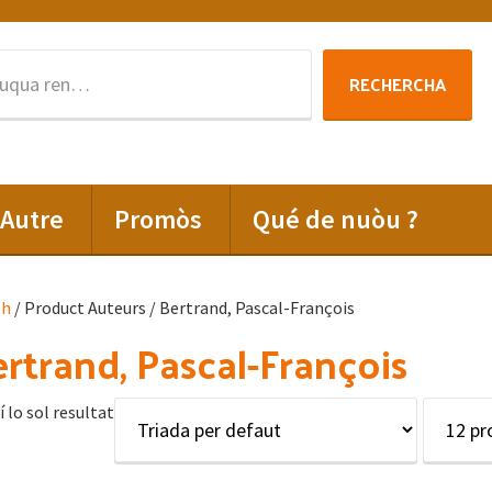
Rechercha
RECHERCHA
per
:
Autre
Promòs
Qué de nuòu ?
lh
/ Product Auteurs / Bertrand, Pascal-François
rtrand, Pascal-François
í lo sol resultat