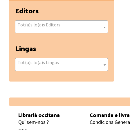
Editors
Tot(a)s lo(a)s Editors
Lingas
Tot(a)s lo(a)s Lingas
Footer
Librariá occitana
Comanda e livr
Quí sem-nos ?
Condicions Genera