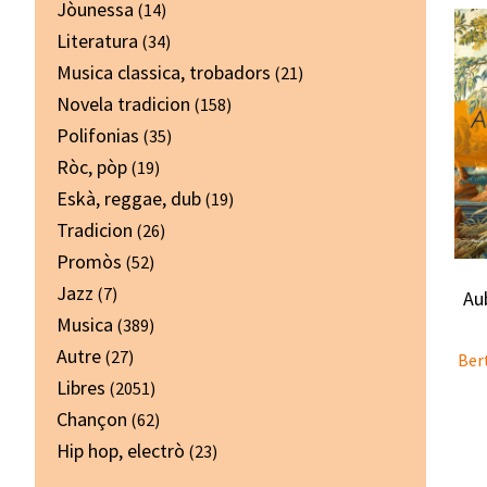
Jòunessa
(14)
Literatura
(34)
Musica classica, trobadors
(21)
Novela tradicion
(158)
Polifonias
(35)
Ròc, pòp
(19)
Eskà, reggae, dub
(19)
Tradicion
(26)
Promòs
(52)
Jazz
(7)
Au
Musica
(389)
Autre
(27)
Ber
Libres
(2051)
Chançon
(62)
Hip hop, electrò
(23)