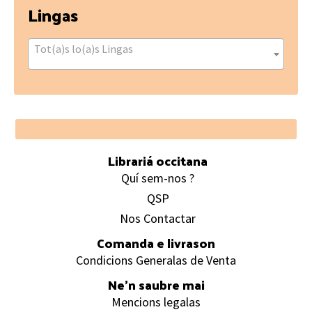
Lingas
Tot(a)s lo(a)s Lingas
Footer
Librariá occitana
Quí sem-nos ?
QSP
Nos Contactar
Comanda e livrason
Condicions Generalas de Venta
Ne’n saubre mai
Mencions legalas