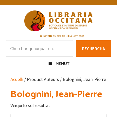
Skip
Skip
Skip
to
to
to
primary
main
footer
navigation
content
Retorn au site de l'IEO Lemosin
Rechercha
RECHERCHA
per
:
MENUT
Acuelh
/ Product Auteurs / Bolognini, Jean-Pierre
Bolognini, Jean-Pierre
Veiquí lo sol resultat