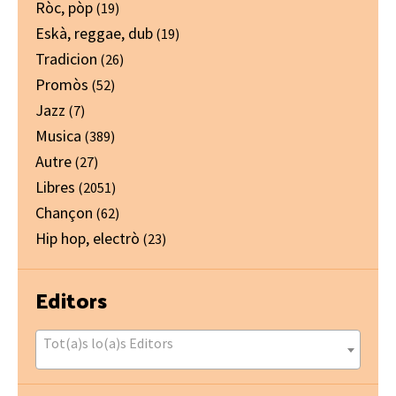
Ròc, pòp
(19)
Eskà, reggae, dub
(19)
Tradicion
(26)
Promòs
(52)
Jazz
(7)
Musica
(389)
Autre
(27)
Libres
(2051)
Chançon
(62)
Hip hop, electrò
(23)
Editors
Tot(a)s lo(a)s Editors