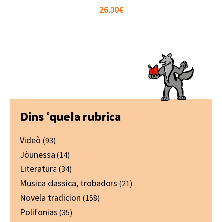
26.00
€
Primary
Dins ‘quela rubrica
Sidebar
Videò
(93)
Jòunessa
(14)
Literatura
(34)
Musica classica, trobadors
(21)
Novela tradicion
(158)
Polifonias
(35)