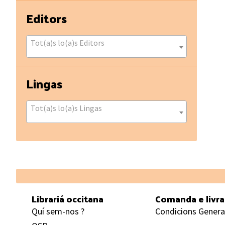
Editors
Tot(a)s lo(a)s Editors
Lingas
Tot(a)s lo(a)s Lingas
Footer
Librariá occitana
Comanda e livr
Quí sem-nos ?
Condicions Genera