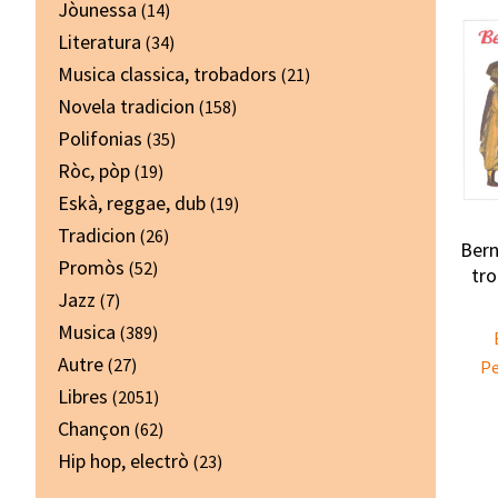
Jòunessa
(14)
Literatura
(34)
Musica classica, trobadors
(21)
Novela tradicion
(158)
Polifonias
(35)
Ròc, pòp
(19)
Eskà, reggae, dub
(19)
Tradicion
(26)
Bern
Promòs
(52)
tr
Jazz
(7)
Musica
(389)
Autre
(27)
Pe
Libres
(2051)
Chançon
(62)
Hip hop, electrò
(23)