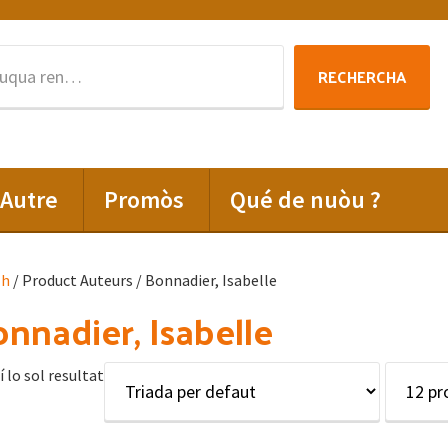
Rechercha
RECHERCHA
per
:
Autre
Promòs
Qué de nuòu ?
lh
/ Product Auteurs / Bonnadier, Isabelle
nnadier, Isabelle
í lo sol resultat