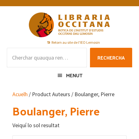
Skip
Skip
Skip
to
to
to
primary
main
footer
navigation
content
Retorn au site de l'IEO Lemosin
Rechercha
RECHERCHA
per
:
MENUT
Acuelh
/ Product Auteurs / Boulanger, Pierre
Boulanger, Pierre
Veiquí lo sol resultat