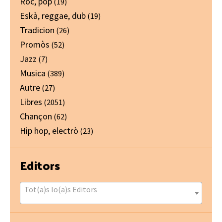
Ròc, pòp
(19)
Eskà, reggae, dub
(19)
Tradicion
(26)
Promòs
(52)
Jazz
(7)
Musica
(389)
Autre
(27)
Libres
(2051)
Chançon
(62)
Hip hop, electrò
(23)
Editors
Tot(a)s lo(a)s Editors