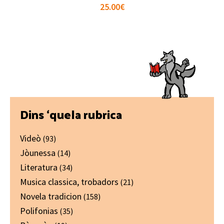
25.00
€
Primary
Dins ‘quela rubrica
Sidebar
Videò
(93)
Jòunessa
(14)
Literatura
(34)
Musica classica, trobadors
(21)
Novela tradicion
(158)
Polifonias
(35)