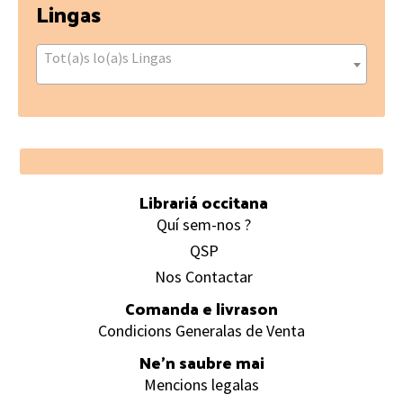
Lingas
Tot(a)s lo(a)s Lingas
Footer
Librariá occitana
Quí sem-nos ?
QSP
Nos Contactar
Comanda e livrason
Condicions Generalas de Venta
Ne’n saubre mai
Mencions legalas