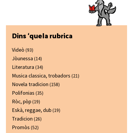
Primary
Dins ‘quela rubrica
Sidebar
Videò
(93)
Jòunessa
(14)
Literatura
(34)
Musica classica, trobadors
(21)
Novela tradicion
(158)
Polifonias
(35)
Ròc, pòp
(19)
Eskà, reggae, dub
(19)
Tradicion
(26)
Promòs
(52)