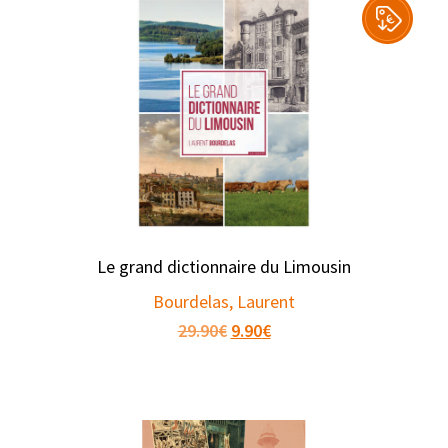
Le grand dictionnaire du Limousin
Bourdelas, Laurent
Original
Current
29.90
€
9.90
€
price
price
was:
is:
29.90€.
9.90€.