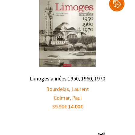
Limoges années 1950, 1960, 1970
Bourdelas, Laurent
Colmar, Paul
Original
Current
39.90
€
14.00
€
price
price
was:
is:
39.90€.
14.00€.