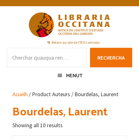
Skip
Skip
Skip
to
to
to
primary
main
footer
navigation
content
Retorn au site de l'IEO Lemosin
Rechercha
RECHERCHA
per
:
MENUT
Acuelh
/ Product Auteurs / Bourdelas, Laurent
Bourdelas, Laurent
Showing all 10 results