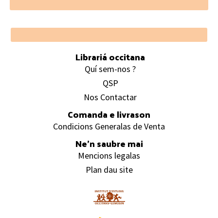
Footer
Librariá occitana
Quí sem-nos ?
QSP
Nos Contactar
Comanda e livrason
Condicions Generalas de Venta
Ne’n saubre mai
Mencions legalas
Plan dau site