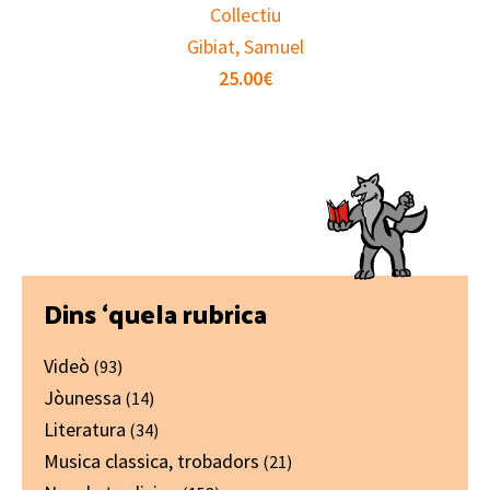
Collectiu
Gibiat, Samuel
25.00
€
Primary
Dins ‘quela rubrica
Sidebar
Videò
(93)
Jòunessa
(14)
Literatura
(34)
Musica classica, trobadors
(21)