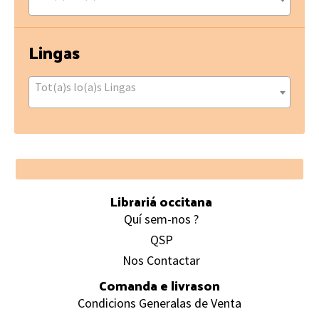
Lingas
Tot(a)s lo(a)s Lingas
Footer
Librariá occitana
Quí sem-nos ?
QSP
Nos Contactar
Comanda e livrason
Condicions Generalas de Venta