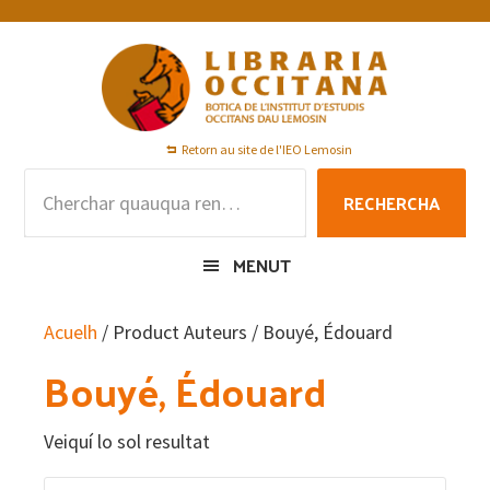
Skip
Skip
Skip
to
to
to
primary
main
footer
navigation
content
Retorn au site de l'IEO Lemosin
Rechercha
RECHERCHA
per
:
MENUT
Acuelh
/ Product Auteurs / Bouyé, Édouard
Bouyé, Édouard
Veiquí lo sol resultat