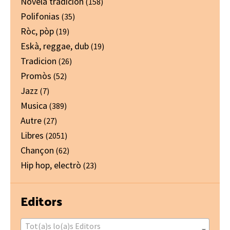
Novela tradicion
(158)
Polifonias
(35)
Ròc, pòp
(19)
Eskà, reggae, dub
(19)
Tradicion
(26)
Promòs
(52)
Jazz
(7)
Musica
(389)
Autre
(27)
Libres
(2051)
Chançon
(62)
Hip hop, electrò
(23)
Editors
Tot(a)s lo(a)s Editors