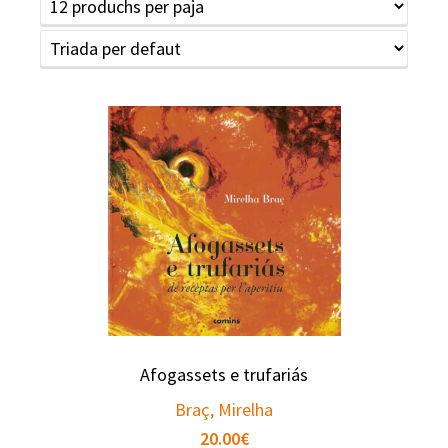
Afogassets e trufariás
Braç, Mirelha
20.00
€