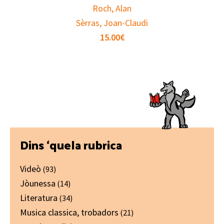
Roch, Alan
Sèrras, Joan-Claudi
15.00
€
Primary
Dins ‘quela rubrica
Sidebar
Videò
(93)
Jòunessa
(14)
Literatura
(34)
Musica classica, trobadors
(21)