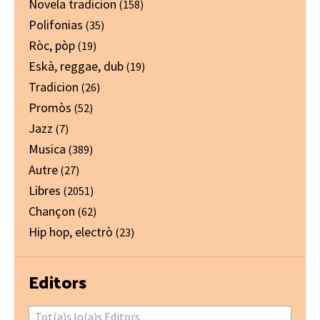
Novela tradicion
(158)
Polifonias
(35)
Ròc, pòp
(19)
Eskà, reggae, dub
(19)
Tradicion
(26)
Promòs
(52)
Jazz
(7)
Musica
(389)
Autre
(27)
Libres
(2051)
Chançon
(62)
Hip hop, electrò
(23)
Editors
Tot(a)s lo(a)s Editors