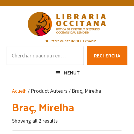
Skip
Skip
Skip
to
to
to
primary
main
footer
navigation
content
Retorn au site de l'IEO Lemosin
Rechercha
RECHERCHA
per
:
MENUT
Acuelh
/ Product Auteurs / Braç, Mirelha
Braç, Mirelha
Showing all 2 results