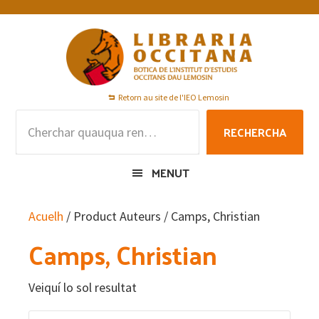
Skip
Skip
Skip
to
to
to
primary
main
footer
navigation
content
Retorn au site de l'IEO Lemosin
Rechercha
RECHERCHA
per
:
MENUT
Acuelh
/ Product Auteurs / Camps, Christian
Camps, Christian
Veiquí lo sol resultat