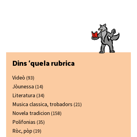
Primary
Dins ‘quela rubrica
Sidebar
Videò
(93)
Jòunessa
(14)
Literatura
(34)
Musica classica, trobadors
(21)
Novela tradicion
(158)
Polifonias
(35)
Ròc, pòp
(19)