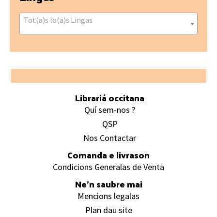
Tot(a)s lo(a)s Lingas
Footer
Librariá occitana
Quí sem-nos ?
QSP
Nos Contactar
Comanda e livrason
Condicions Generalas de Venta
Ne’n saubre mai
Mencions legalas
Plan dau site