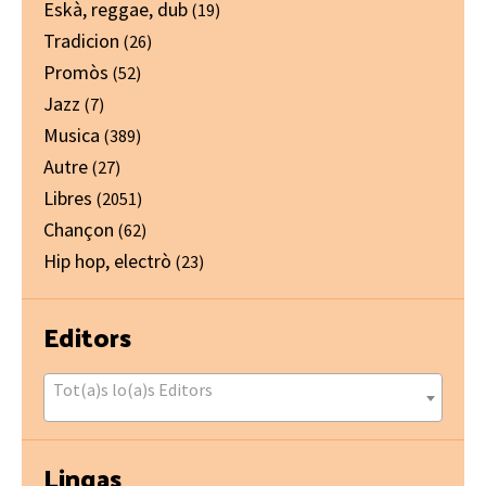
Eskà, reggae, dub
(19)
Tradicion
(26)
Promòs
(52)
Jazz
(7)
Musica
(389)
Autre
(27)
Libres
(2051)
Chançon
(62)
Hip hop, electrò
(23)
Editors
Tot(a)s lo(a)s Editors
Lingas