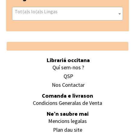
Tot(a)s lo(a)s Lingas
Footer
Librariá occitana
Quí sem-nos ?
QSP
Nos Contactar
Comanda e livrason
Condicions Generalas de Venta
Ne’n saubre mai
Mencions legalas
Plan dau site