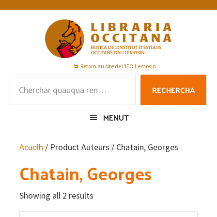
Skip
Skip
Skip
to
to
to
primary
main
footer
navigation
content
Retorn au site de l'IEO Lemosin
Rechercha
RECHERCHA
per
:
MENUT
Acuelh
/ Product Auteurs / Chatain, Georges
Chatain, Georges
Showing all 2 results