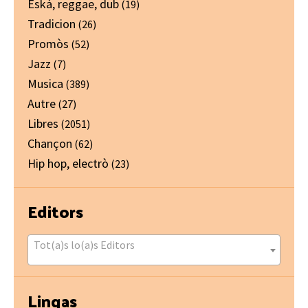
Eskà, reggae, dub
(19)
Tradicion
(26)
Promòs
(52)
Jazz
(7)
Musica
(389)
Autre
(27)
Libres
(2051)
Chançon
(62)
Hip hop, electrò
(23)
Editors
Tot(a)s lo(a)s Editors
Lingas