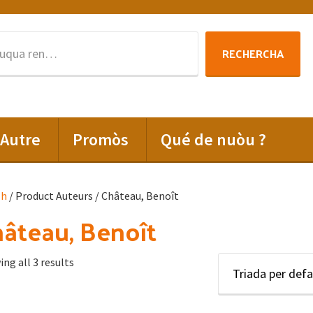
Rechercha
RECHERCHA
per
:
Autre
Promòs
Qué de nuòu ?
lh
/ Product Auteurs / Château, Benoît
âteau, Benoît
ng all 3 results