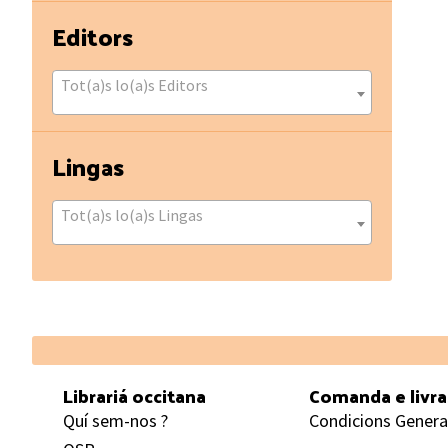
Editors
Tot(a)s lo(a)s Editors
Lingas
Tot(a)s lo(a)s Lingas
Footer
Librariá occitana
Comanda e livr
Quí sem-nos ?
Condicions Genera