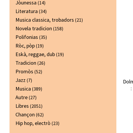
Jòunessa
(14)
Literatura
(34)
Musica classica, trobadors
(21)
Novela tradicion
(158)
Polifonias
(35)
Ròc, pòp
(19)
Eskà, reggae, dub
(19)
Tradicion
(26)
Promòs
(52)
Jazz
(7)
Dolm
Musica
(389)
Autre
(27)
Libres
(2051)
Chançon
(62)
Hip hop, electrò
(23)