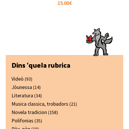
15.00
€
Primary
Dins ‘quela rubrica
Sidebar
Videò
(93)
Jòunessa
(14)
Literatura
(34)
Musica classica, trobadors
(21)
Novela tradicion
(158)
Polifonias
(35)
Ròc, pòp
(19)