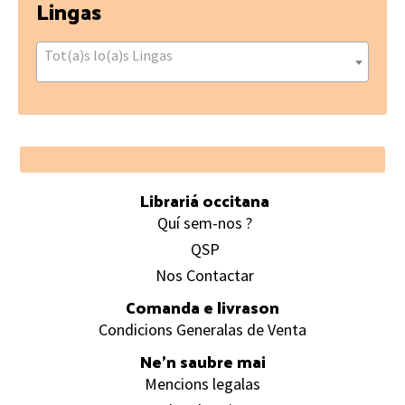
Lingas
Tot(a)s lo(a)s Lingas
Footer
Librariá occitana
Quí sem-nos ?
QSP
Nos Contactar
Comanda e livrason
Condicions Generalas de Venta
Ne’n saubre mai
Mencions legalas