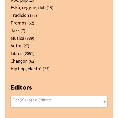
Eskà, reggae, dub
(19)
Tradicion
(26)
Promòs
(52)
Jazz
(7)
Musica
(389)
Autre
(27)
Libres
(2051)
Chançon
(62)
Hip hop, electrò
(23)
Editors
Tot(a)s lo(a)s Editors