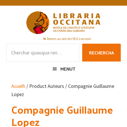
Skip
Skip
Skip
to
to
to
primary
main
footer
navigation
content
Retorn au site de l'IEO Lemosin
Rechercha
RECHERCHA
per
:
MENUT
Acuelh
/ Product Auteurs / Compagnie Guillaume
Lopez
Compagnie Guillaume
Lopez