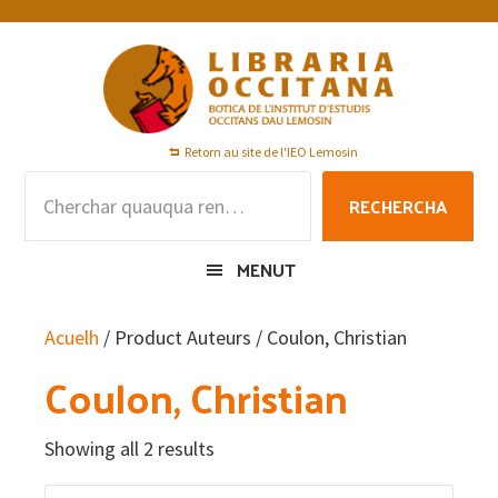
Skip
Skip
Skip
to
to
to
primary
main
footer
navigation
content
Retorn au site de l'IEO Lemosin
Rechercha
RECHERCHA
per
:
MENUT
Acuelh
/ Product Auteurs / Coulon, Christian
Coulon, Christian
Showing all 2 results