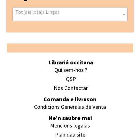
Tot(a)s lo(a)s Lingas
Footer
Librariá occitana
Quí sem-nos ?
QSP
Nos Contactar
Comanda e livrason
Condicions Generalas de Venta
Ne’n saubre mai
Mencions legalas
Plan dau site