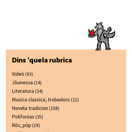
Primary
Dins ‘quela rubrica
Sidebar
Videò
(93)
Jòunessa
(14)
Literatura
(34)
Musica classica, trobadors
(21)
Novela tradicion
(158)
Polifonias
(35)
Ròc, pòp
(19)