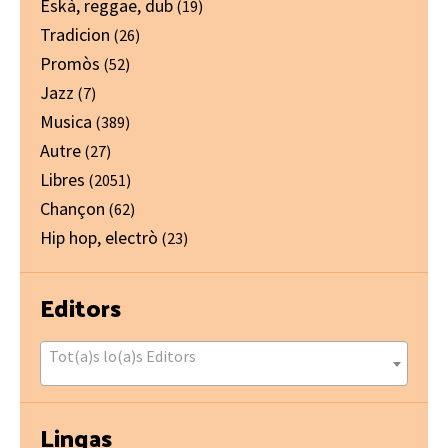
Eskà, reggae, dub
(19)
Tradicion
(26)
Promòs
(52)
Jazz
(7)
Musica
(389)
Autre
(27)
Libres
(2051)
Chançon
(62)
Hip hop, electrò
(23)
Editors
Tot(a)s lo(a)s Editors
Lingas