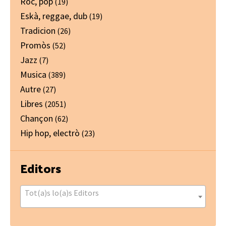
Ròc, pòp
(19)
Eskà, reggae, dub
(19)
Tradicion
(26)
Promòs
(52)
Jazz
(7)
Musica
(389)
Autre
(27)
Libres
(2051)
Chançon
(62)
Hip hop, electrò
(23)
Editors
Tot(a)s lo(a)s Editors