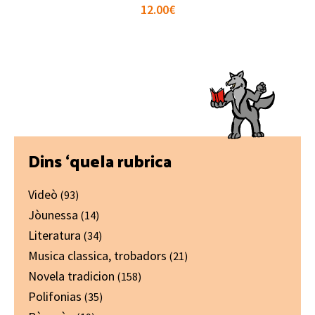
12.00
€
Primary
Dins ‘quela rubrica
Sidebar
Videò
(93)
Jòunessa
(14)
Literatura
(34)
Musica classica, trobadors
(21)
Novela tradicion
(158)
Polifonias
(35)