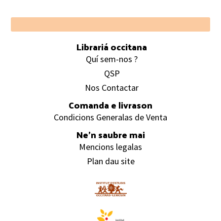
Footer
Librariá occitana
Quí sem-nos ?
QSP
Nos Contactar
Comanda e livrason
Condicions Generalas de Venta
Ne’n saubre mai
Mencions legalas
Plan dau site