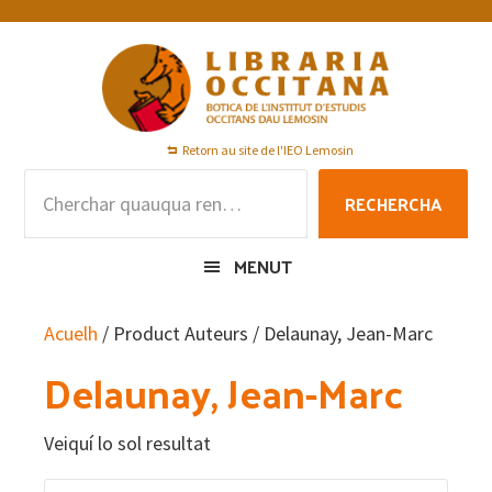
Skip
Skip
Skip
to
to
to
primary
main
footer
navigation
content
Retorn au site de l'IEO Lemosin
Rechercha
RECHERCHA
per
:
MENUT
Acuelh
/ Product Auteurs / Delaunay, Jean-Marc
Delaunay, Jean-Marc
Veiquí lo sol resultat