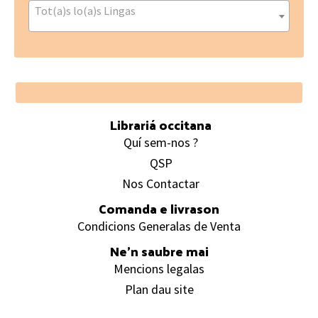
Tot(a)s lo(a)s Lingas
Footer
Librariá occitana
Quí sem-nos ?
QSP
Nos Contactar
Comanda e livrason
Condicions Generalas de Venta
Ne’n saubre mai
Mencions legalas
Plan dau site