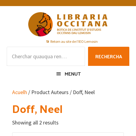
Skip
Skip
Skip
to
to
to
primary
main
footer
navigation
content
Retorn au site de l'IEO Lemosin
Rechercha
RECHERCHA
per
:
MENUT
Acuelh
/ Product Auteurs / Doff, Neel
Doff, Neel
Showing all 2 results