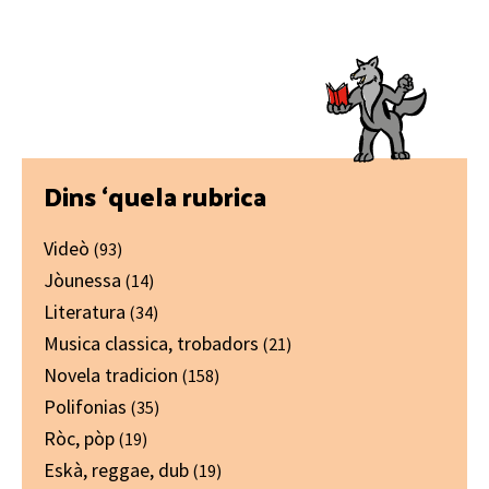
Primary
Dins ‘quela rubrica
Sidebar
Videò
(93)
Jòunessa
(14)
Literatura
(34)
Musica classica, trobadors
(21)
Novela tradicion
(158)
Polifonias
(35)
Ròc, pòp
(19)
Eskà, reggae, dub
(19)