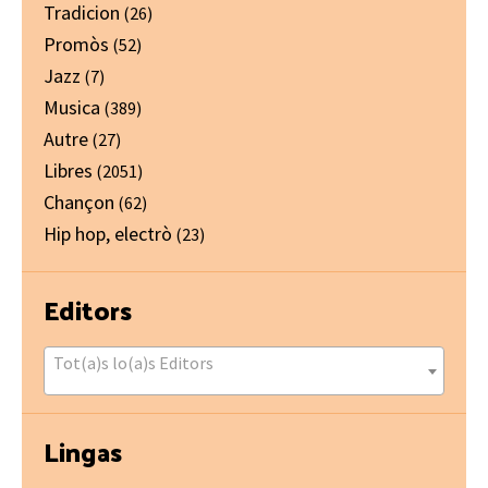
Tradicion
(26)
Promòs
(52)
Jazz
(7)
Musica
(389)
Autre
(27)
Libres
(2051)
Chançon
(62)
Hip hop, electrò
(23)
Editors
Tot(a)s lo(a)s Editors
Lingas