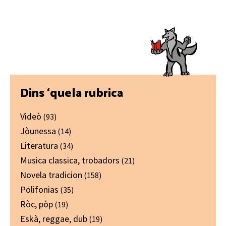
Primary
Dins ‘quela rubrica
Sidebar
Videò
(93)
Jòunessa
(14)
Literatura
(34)
Musica classica, trobadors
(21)
Novela tradicion
(158)
Polifonias
(35)
Ròc, pòp
(19)
Eskà, reggae, dub
(19)