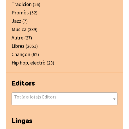
Tradicion
(26)
Promòs
(52)
Jazz
(7)
Musica
(389)
Autre
(27)
Libres
(2051)
Chançon
(62)
Hip hop, electrò
(23)
Editors
Tot(a)s lo(a)s Editors
Lingas