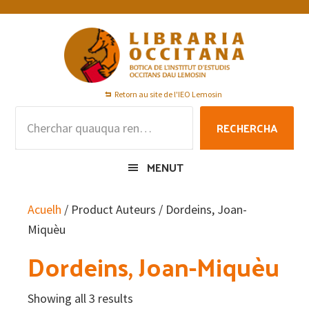
Skip
Skip
Skip
to
to
to
primary
main
footer
navigation
content
Retorn au site de l'IEO Lemosin
Rechercha
RECHERCHA
per
:
MENUT
Acuelh
/ Product Auteurs / Dordeins, Joan-
Miquèu
Dordeins, Joan-Miquèu
Showing all 3 results