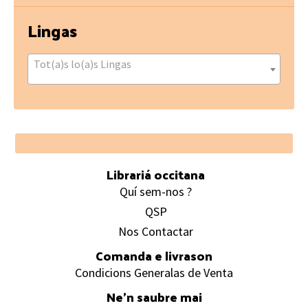
Lingas
Tot(a)s lo(a)s Lingas
Footer
Librariá occitana
Quí sem-nos ?
QSP
Nos Contactar
Comanda e livrason
Condicions Generalas de Venta
Ne’n saubre mai