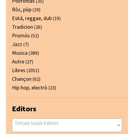
Polifonias
(35)
Ròc, pòp
(19)
Eskà, reggae, dub
(19)
Tradicion
(26)
Promòs
(52)
Jazz
(7)
Musica
(389)
Autre
(27)
Libres
(2051)
Chançon
(62)
Hip hop, electrò
(23)
Editors
Tot(a)s lo(a)s Editors