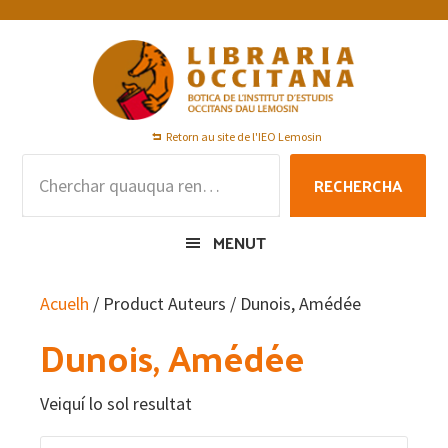
Skip
Skip
Skip
to
to
to
primary
main
footer
navigation
content
Retorn au site de l'IEO Lemosin
Rechercha
RECHERCHA
per
:
MENUT
Acuelh
/ Product Auteurs / Dunois, Amédée
Dunois, Amédée
Veiquí lo sol resultat