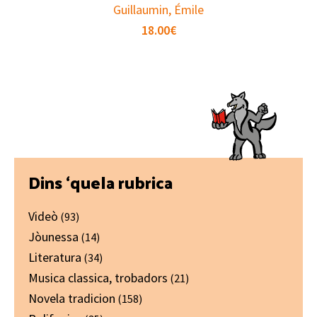
Guillaumin, Émile
18.00
€
Primary
Dins ‘quela rubrica
Sidebar
Videò
(93)
Jòunessa
(14)
Literatura
(34)
Musica classica, trobadors
(21)
Novela tradicion
(158)