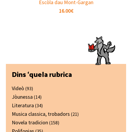
Escòla dau Mont-Gargan
16.00
€
Primary
Dins ‘quela rubrica
Sidebar
Videò
(93)
Jòunessa
(14)
Literatura
(34)
Musica classica, trobadors
(21)
Novela tradicion
(158)
Polifonias
(35)