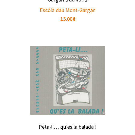
Escòla dau Mont-Gargan
15.00
€
Peta-li… qu’es la balada !