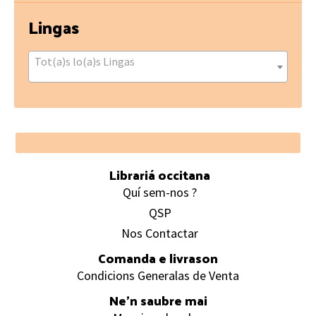
Lingas
Tot(a)s lo(a)s Lingas
Footer
Librariá occitana
Quí sem-nos ?
QSP
Nos Contactar
Comanda e livrason
Condicions Generalas de Venta
Ne’n saubre mai