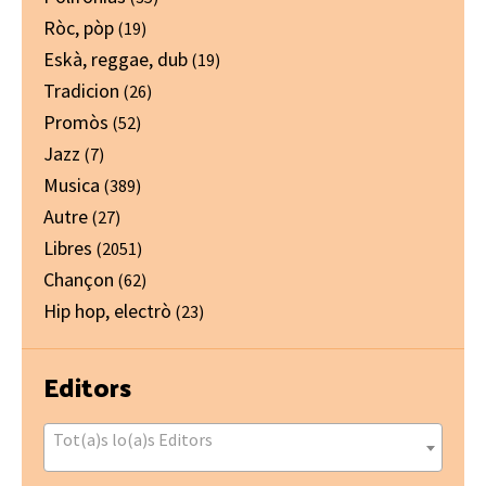
Ròc, pòp
(19)
Eskà, reggae, dub
(19)
Tradicion
(26)
Promòs
(52)
Jazz
(7)
Musica
(389)
Autre
(27)
Libres
(2051)
Chançon
(62)
Hip hop, electrò
(23)
Editors
Tot(a)s lo(a)s Editors