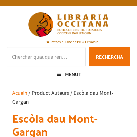
Skip
Skip
Skip
to
to
to
primary
main
footer
navigation
content
Retorn au site de l'IEO Lemosin
Rechercha
RECHERCHA
per
:
MENUT
Acuelh
/ Product Auteurs / Escòla dau Mont-
Gargan
Escòla dau Mont-
Gargan