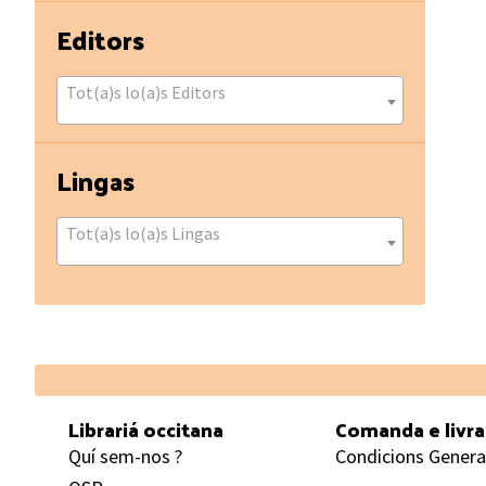
Editors
Tot(a)s lo(a)s Editors
Lingas
Tot(a)s lo(a)s Lingas
Footer
Librariá occitana
Comanda e livr
Quí sem-nos ?
Condicions Genera