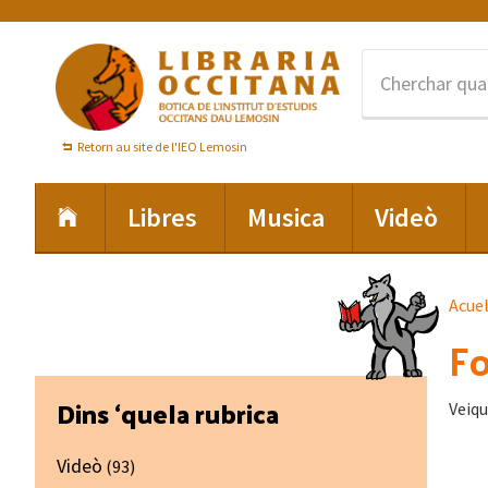
Skip
Skip
Skip
to
to
to
primary
main
footer
navigation
content
Retorn au site de l'IEO Lemosin
Libres
Musica
Videò
Acue
Fo
Primary
Dins ‘quela rubrica
Veiqu
Sidebar
Videò
(93)