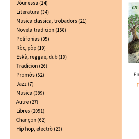
Jòunessa
(14)
Literatura
(34)
Musica classica, trobadors
(21)
Novela tradicion
(158)
Polifonias
(35)
Ròc, pòp
(19)
Eskà, reggae, dub
(19)
Tradicion
(26)
En
Promòs
(52)
Jazz
(7)
F
Musica
(389)
Autre
(27)
Libres
(2051)
Chançon
(62)
Hip hop, electrò
(23)