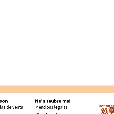
ason
Ne’n saubre mai
las de Venta
Mencions legalas