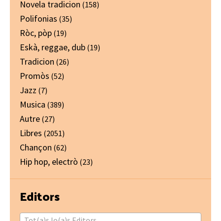
Novela tradicion
(158)
Polifonias
(35)
Ròc, pòp
(19)
Eskà, reggae, dub
(19)
Tradicion
(26)
Promòs
(52)
Jazz
(7)
Musica
(389)
Autre
(27)
Libres
(2051)
Chançon
(62)
Hip hop, electrò
(23)
Editors
Tot(a)s lo(a)s Editors