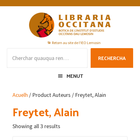
Skip
Skip
Skip
to
to
to
primary
main
footer
navigation
content
Retorn au site de l'IEO Lemosin
Rechercha
RECHERCHA
per
:
MENUT
Acuelh
/ Product Auteurs / Freytet, Alain
Freytet, Alain
Showing all 3 results