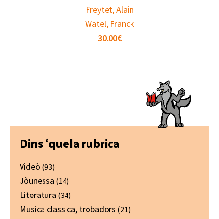
Freytet, Alain
Watel, Franck
30.00
€
Primary
Dins ‘quela rubrica
Sidebar
Videò
(93)
Jòunessa
(14)
Literatura
(34)
Musica classica, trobadors
(21)