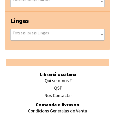
Lingas
Tot(a)s lo(a)s Lingas
Footer
Librariá occitana
Quí sem-nos ?
QSP
Nos Contactar
Comanda e livrason
Condicions Generalas de Venta