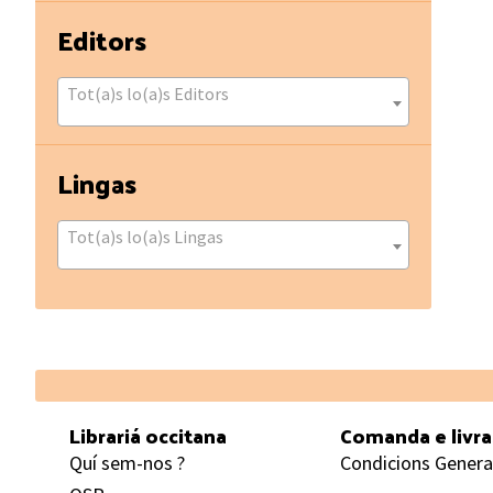
Editors
Tot(a)s lo(a)s Editors
Lingas
Tot(a)s lo(a)s Lingas
Footer
Librariá occitana
Comanda e livr
Quí sem-nos ?
Condicions Genera