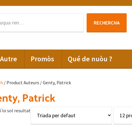
Rechercha
RECHERCHA
per
:
Autre
Promòs
Qué de nuòu ?
lh
/ Product Auteurs / Genty, Patrick
nty, Patrick
í lo sol resultat