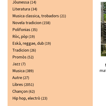
Jòunessa
(14)
Literatura
(34)
Musica classica, trobadors
(21)
Novela tradicion
(158)
Polifonias
(35)
Ròc, pòp
(19)
Eskà, reggae, dub
(19)
Tradicion
(26)
Promòs
(52)
Jazz
(7)
mat
Musica
(389)
Autre
(27)
Libres
(2051)
Chançon
(62)
Hip hop, electrò
(23)