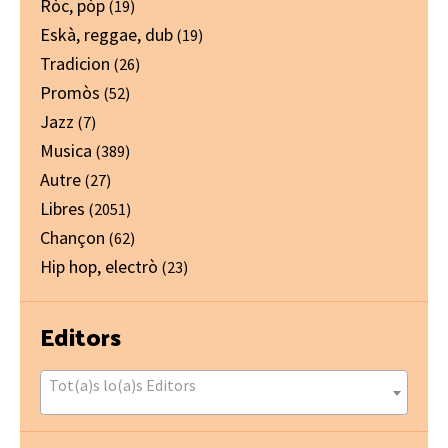
Ròc, pòp
(19)
Eskà, reggae, dub
(19)
Tradicion
(26)
Promòs
(52)
Jazz
(7)
Musica
(389)
Autre
(27)
Libres
(2051)
Chançon
(62)
Hip hop, electrò
(23)
Editors
Tot(a)s lo(a)s Editors