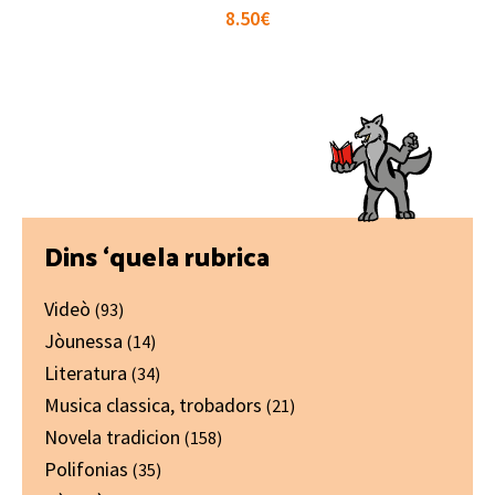
8.50
€
Primary
Dins ‘quela rubrica
Sidebar
Videò
(93)
Jòunessa
(14)
Literatura
(34)
Musica classica, trobadors
(21)
Novela tradicion
(158)
Polifonias
(35)