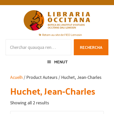
Skip
Skip
Skip
to
to
to
primary
main
footer
navigation
content
Retorn au site de l'IEO Lemosin
Rechercha
RECHERCHA
per
:
MENUT
Acuelh
/ Product Auteurs / Huchet, Jean-Charles
Huchet, Jean-Charles
Showing all 2 results