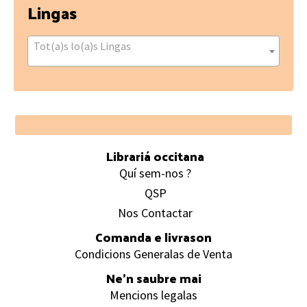
Lingas
Tot(a)s lo(a)s Lingas
Footer
Librariá occitana
Quí sem-nos ?
QSP
Nos Contactar
Comanda e livrason
Condicions Generalas de Venta
Ne’n saubre mai
Mencions legalas