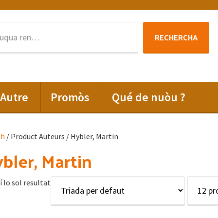
Rechercha
RECHERCHA
per
:
Autre
Promòs
Qué de nuòu ?
lh
/ Product Auteurs / Hybler, Martin
bler, Martin
í lo sol resultat