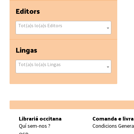
Editors
Tot(a)s lo(a)s Editors
Lingas
Tot(a)s lo(a)s Lingas
Footer
Librariá occitana
Comanda e livr
Quí sem-nos ?
Condicions Genera