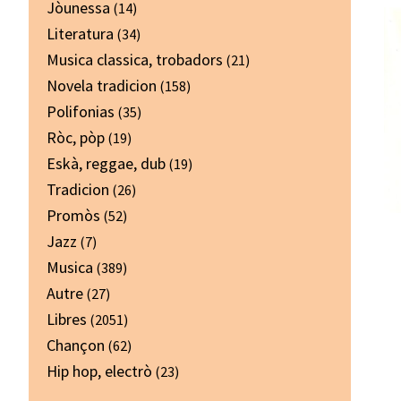
Jòunessa
(14)
Literatura
(34)
Musica classica, trobadors
(21)
Novela tradicion
(158)
Polifonias
(35)
Ròc, pòp
(19)
Eskà, reggae, dub
(19)
Tradicion
(26)
Promòs
(52)
Jazz
(7)
Musica
(389)
Autre
(27)
Libres
(2051)
Chançon
(62)
Hip hop, electrò
(23)