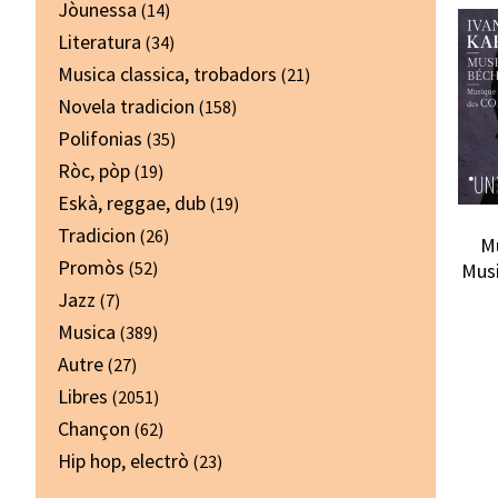
Jòunessa
(14)
Literatura
(34)
Musica classica, trobadors
(21)
Novela tradicion
(158)
Polifonias
(35)
Ròc, pòp
(19)
Eskà, reggae, dub
(19)
Tradicion
(26)
M
Promòs
(52)
Musi
Jazz
(7)
Musica
(389)
Autre
(27)
Libres
(2051)
Chançon
(62)
Hip hop, electrò
(23)