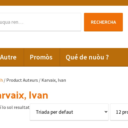
Rechercha
RECHERCHA
per
:
Autre
Promòs
Qué de nuòu ?
lh
/ Product Auteurs / Karvaix, Ivan
rvaix, Ivan
í lo sol resultat