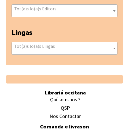
Tot(a)s lo(a)s Editors
Lingas
Tot(a)s lo(a)s Lingas
Footer
Librariá occitana
Quí sem-nos ?
QSP
Nos Contactar
Comanda e livrason