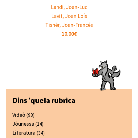
Landi, Joan-Luc
Lavit, Joan Loís
Tisnèr, Joan-Francés
10.00
€
Primary
Dins ‘quela rubrica
Sidebar
Videò
(93)
Jòunessa
(14)
Literatura
(34)