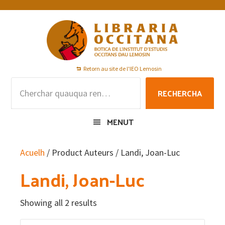
Skip
Skip
Skip
to
to
to
primary
main
footer
navigation
content
Retorn au site de l'IEO Lemosin
Rechercha
RECHERCHA
per
:
MENUT
Acuelh
/ Product Auteurs / Landi, Joan-Luc
Landi, Joan-Luc
Showing all 2 results