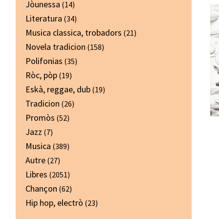
Jòunessa
(14)
Literatura
(34)
Musica classica, trobadors
(21)
Novela tradicion
(158)
Polifonias
(35)
Ròc, pòp
(19)
Eskà, reggae, dub
(19)
Tradicion
(26)
Promòs
(52)
Jazz
(7)
Musica
(389)
Autre
(27)
Libres
(2051)
Chançon
(62)
Hip hop, electrò
(23)