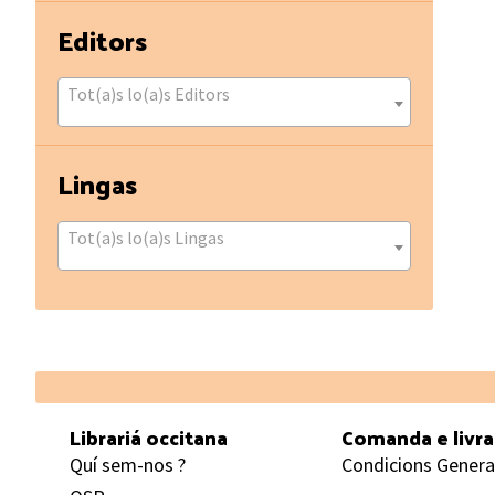
Editors
Tot(a)s lo(a)s Editors
Lingas
Tot(a)s lo(a)s Lingas
Footer
Librariá occitana
Comanda e livr
Quí sem-nos ?
Condicions Genera