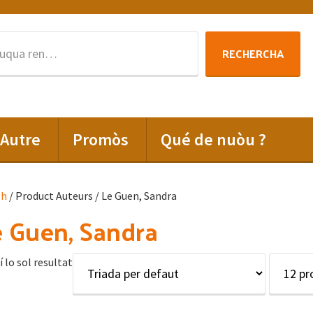
Rechercha
RECHERCHA
per
:
Autre
Promòs
Qué de nuòu ?
lh
/ Product Auteurs / Le Guen, Sandra
 Guen, Sandra
í lo sol resultat