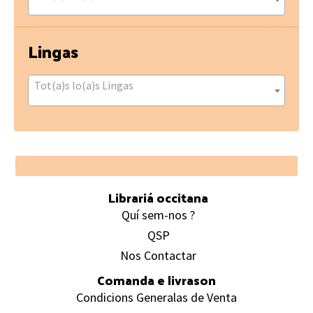
Lingas
Tot(a)s lo(a)s Lingas
Footer
Librariá occitana
Quí sem-nos ?
QSP
Nos Contactar
Comanda e livrason
Condicions Generalas de Venta