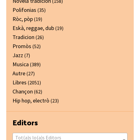
Novela tradicion
(158)
Polifonias
(35)
Ròc, pòp
(19)
Eskà, reggae, dub
(19)
Tradicion
(26)
Promòs
(52)
Jazz
(7)
Musica
(389)
Autre
(27)
Libres
(2051)
Chançon
(62)
Hip hop, electrò
(23)
Editors
Tot(a)s lo(a)s Editors