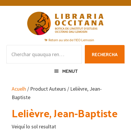
Skip
Skip
Skip
to
to
to
primary
main
footer
navigation
content
Retorn au site de l'IEO Lemosin
Rechercha
RECHERCHA
per
:
MENUT
Acuelh
/ Product Auteurs / Lelièvre, Jean-
Baptiste
Lelièvre, Jean-Baptiste
Veiquí lo sol resultat