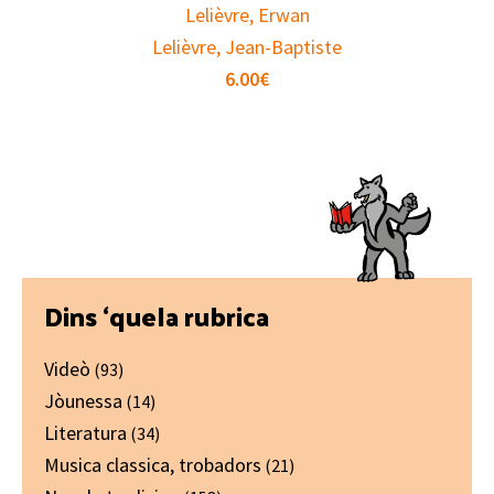
Lelièvre, Erwan
Lelièvre, Jean-Baptiste
6.00
€
Primary
Dins ‘quela rubrica
Sidebar
Videò
(93)
Jòunessa
(14)
Literatura
(34)
Musica classica, trobadors
(21)