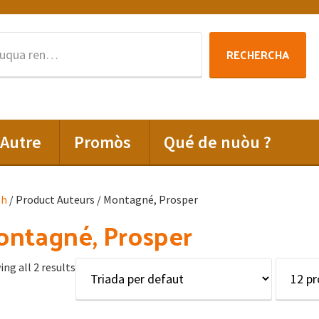
Rechercha
RECHERCHA
per
:
Autre
Promòs
Qué de nuòu ?
lh
/ Product Auteurs / Montagné, Prosper
ntagné, Prosper
ng all 2 results