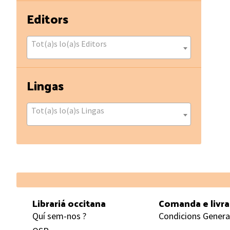
Editors
Tot(a)s lo(a)s Editors
Lingas
Tot(a)s lo(a)s Lingas
Footer
Librariá occitana
Comanda e livr
Quí sem-nos ?
Condicions Genera