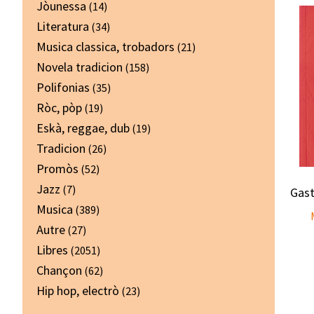
Jòunessa
(14)
Literatura
(34)
Musica classica, trobadors
(21)
Novela tradicion
(158)
Polifonias
(35)
Ròc, pòp
(19)
Eskà, reggae, dub
(19)
Tradicion
(26)
Promòs
(52)
Jazz
(7)
Gast
Musica
(389)
Autre
(27)
Libres
(2051)
Chançon
(62)
Hip hop, electrò
(23)