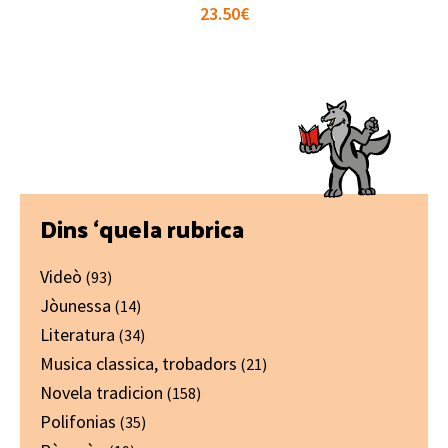
23.50
€
Primary
Dins ‘quela rubrica
Sidebar
Videò
(93)
Jòunessa
(14)
Literatura
(34)
Musica classica, trobadors
(21)
Novela tradicion
(158)
Polifonias
(35)