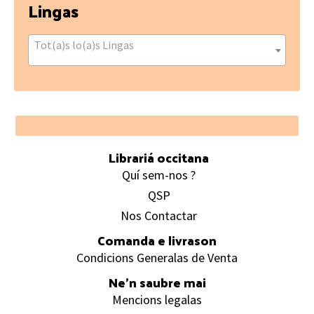
Lingas
Tot(a)s lo(a)s Lingas
Footer
Librariá occitana
Quí sem-nos ?
QSP
Nos Contactar
Comanda e livrason
Condicions Generalas de Venta
Ne’n saubre mai
Mencions legalas