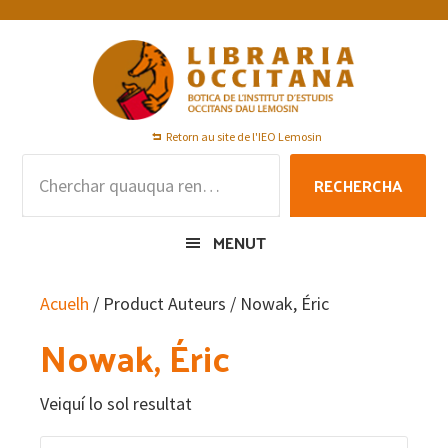
Skip
Skip
Skip
to
to
to
primary
main
footer
navigation
content
Retorn au site de l'IEO Lemosin
Rechercha
RECHERCHA
per
:
MENUT
Acuelh
/ Product Auteurs / Nowak, Éric
Nowak, Éric
Veiquí lo sol resultat