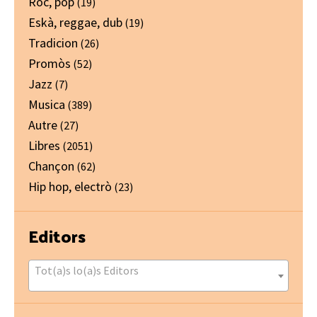
Ròc, pòp
(19)
Eskà, reggae, dub
(19)
Tradicion
(26)
Promòs
(52)
Jazz
(7)
Musica
(389)
Autre
(27)
Libres
(2051)
Chançon
(62)
Hip hop, electrò
(23)
Editors
Tot(a)s lo(a)s Editors