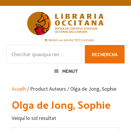
Skip
Skip
Skip
to
to
to
primary
main
footer
navigation
content
Retorn au site de l'IEO Lemosin
Rechercha
RECHERCHA
per
:
MENUT
Acuelh
/ Product Auteurs / Olga de Jong, Sophie
Olga de Jong, Sophie
Veiquí lo sol resultat