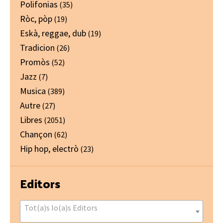
Polifonias
(35)
Ròc, pòp
(19)
Eskà, reggae, dub
(19)
Tradicion
(26)
Promòs
(52)
Jazz
(7)
Musica
(389)
Autre
(27)
Libres
(2051)
Chançon
(62)
Hip hop, electrò
(23)
Editors
Tot(a)s lo(a)s Editors