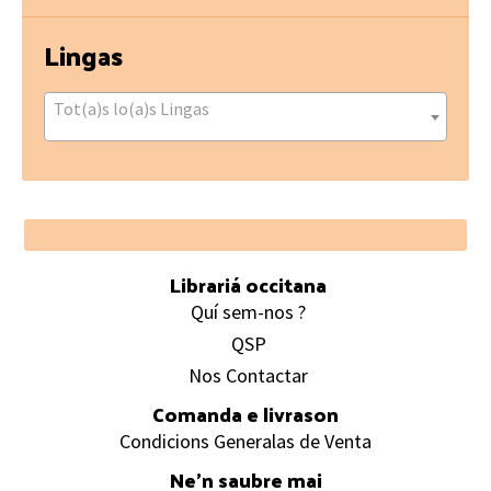
Lingas
Tot(a)s lo(a)s Lingas
Footer
Librariá occitana
Quí sem-nos ?
QSP
Nos Contactar
Comanda e livrason
Condicions Generalas de Venta
Ne’n saubre mai