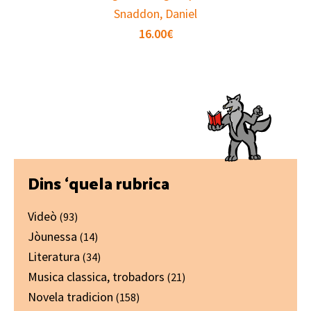
Snaddon, Daniel
16.00
€
Primary
Dins ‘quela rubrica
Sidebar
Videò
(93)
Jòunessa
(14)
Literatura
(34)
Musica classica, trobadors
(21)
Novela tradicion
(158)