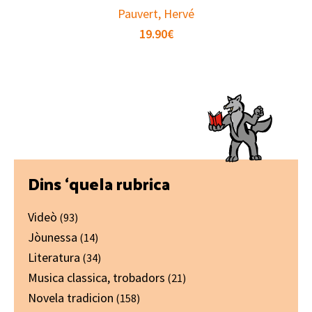
Pauvert, Hervé
19.90
€
Primary
Dins ‘quela rubrica
Sidebar
Videò
(93)
Jòunessa
(14)
Literatura
(34)
Musica classica, trobadors
(21)
Novela tradicion
(158)