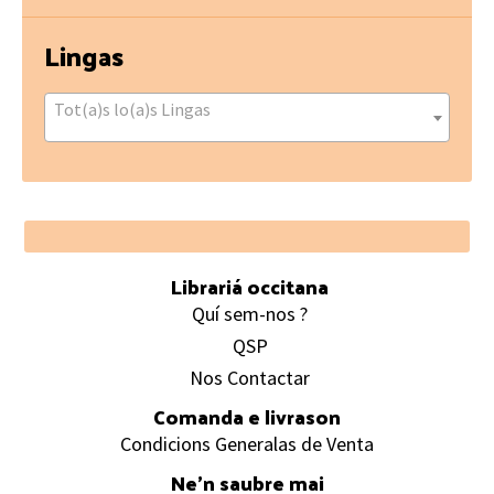
Lingas
Tot(a)s lo(a)s Lingas
Footer
Librariá occitana
Quí sem-nos ?
QSP
Nos Contactar
Comanda e livrason
Condicions Generalas de Venta
Ne’n saubre mai