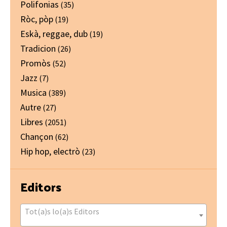
Polifonias
(35)
Ròc, pòp
(19)
Eskà, reggae, dub
(19)
Tradicion
(26)
Promòs
(52)
Jazz
(7)
Musica
(389)
Autre
(27)
Libres
(2051)
Chançon
(62)
Hip hop, electrò
(23)
Editors
Tot(a)s lo(a)s Editors