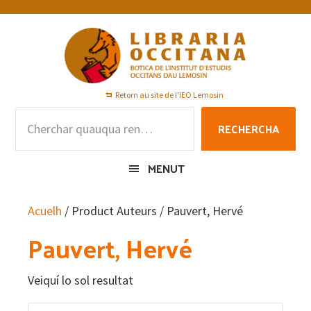
Skip
Skip
Skip
to
to
to
primary
main
footer
navigation
content
Retorn au site de l'IEO Lemosin
Rechercha
RECHERCHA
per
:
MENUT
Acuelh
/ Product Auteurs / Pauvert, Hervé
Pauvert, Hervé
Veiquí lo sol resultat