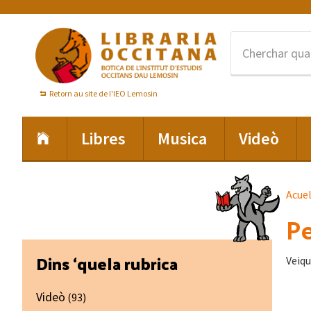
Skip
Skip
Skip
to
to
to
primary
main
footer
navigation
content
Retorn au site de l'IEO Lemosin
Libres
Musica
Videò
Acue
Pe
Primary
Dins ‘quela rubrica
Veiqu
Sidebar
Videò
(93)