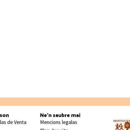
ason
Ne’n saubre mai
las de Venta
Mencions legalas