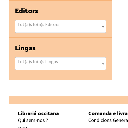
Editors
Tot(a)s lo(a)s Editors
Lingas
Tot(a)s lo(a)s Lingas
Footer
Librariá occitana
Comanda e livr
Quí sem-nos ?
Condicions Genera