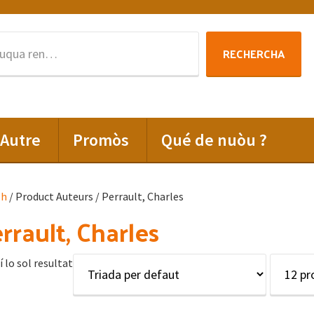
Rechercha
RECHERCHA
per
:
Autre
Promòs
Qué de nuòu ?
lh
/ Product Auteurs / Perrault, Charles
rrault, Charles
í lo sol resultat