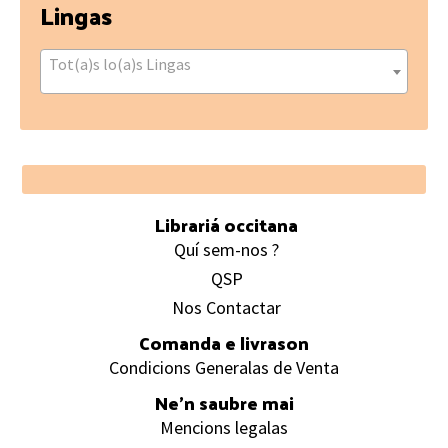
Lingas
Tot(a)s lo(a)s Lingas
Footer
Librariá occitana
Quí sem-nos ?
QSP
Nos Contactar
Comanda e livrason
Condicions Generalas de Venta
Ne’n saubre mai
Mencions legalas