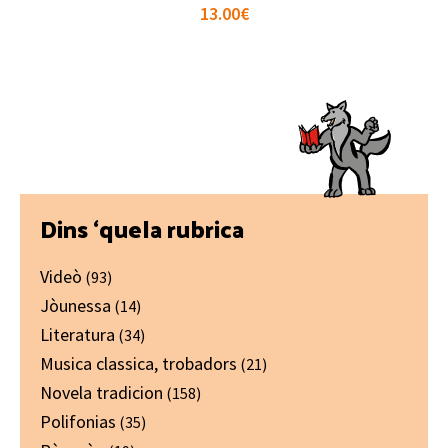
13.00
€
Primary
Dins ‘quela rubrica
Sidebar
Videò
(93)
Jòunessa
(14)
Literatura
(34)
Musica classica, trobadors
(21)
Novela tradicion
(158)
Polifonias
(35)