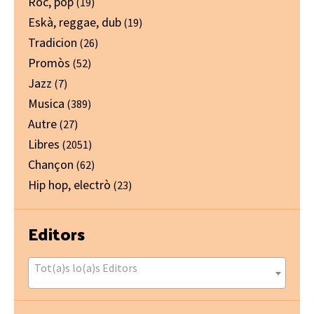
Ròc, pòp
(19)
Eskà, reggae, dub
(19)
Tradicion
(26)
Promòs
(52)
Jazz
(7)
Musica
(389)
Autre
(27)
Libres
(2051)
Chançon
(62)
Hip hop, electrò
(23)
Editors
Tot(a)s lo(a)s Editors