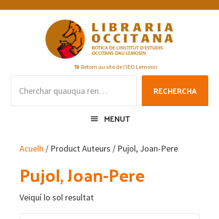
Skip
Skip
Skip
to
to
to
primary
main
footer
navigation
content
Retorn au site de l'IEO Lemosin
Rechercha
RECHERCHA
per
:
MENUT
Acuelh
/ Product Auteurs / Pujol, Joan-Pere
Pujol, Joan-Pere
Veiquí lo sol resultat