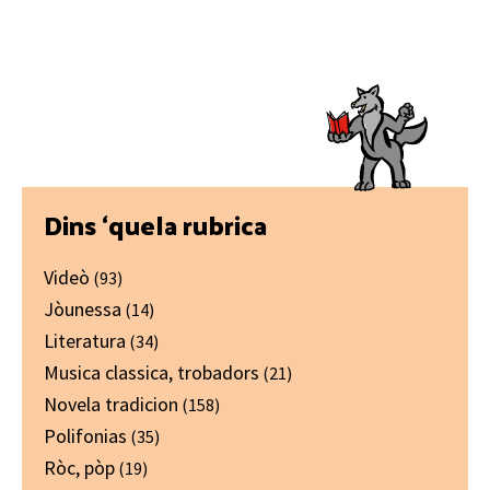
Primary
Dins ‘quela rubrica
Sidebar
Videò
(93)
Jòunessa
(14)
Literatura
(34)
Musica classica, trobadors
(21)
Novela tradicion
(158)
Polifonias
(35)
Ròc, pòp
(19)