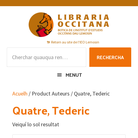
Skip
Skip
Skip
to
to
to
primary
main
footer
navigation
content
Retorn au site de l'IEO Lemosin
Rechercha
RECHERCHA
per
:
MENUT
Acuelh
/ Product Auteurs / Quatre, Tederic
Quatre, Tederic
Veiquí lo sol resultat