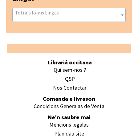
Tot(a)s lo(a)s Lingas
Footer
Librariá occitana
Quí sem-nos ?
QSP
Nos Contactar
Comanda e livrason
Condicions Generalas de Venta
Ne’n saubre mai
Mencions legalas
Plan dau site