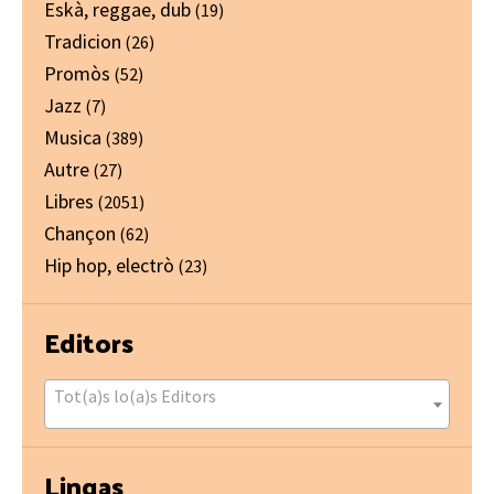
Eskà, reggae, dub
(19)
Tradicion
(26)
Promòs
(52)
Jazz
(7)
Musica
(389)
Autre
(27)
Libres
(2051)
Chançon
(62)
Hip hop, electrò
(23)
Editors
Tot(a)s lo(a)s Editors
Lingas