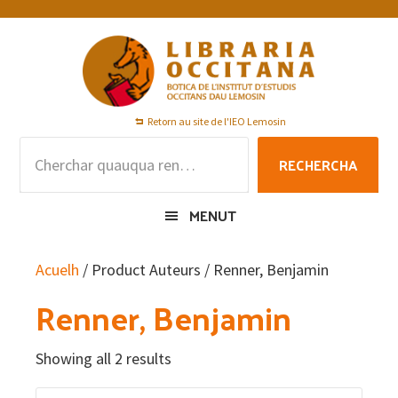
Skip
Skip
Skip
to
to
to
primary
main
footer
navigation
content
Retorn au site de l'IEO Lemosin
Rechercha
RECHERCHA
per
:
MENUT
Acuelh
/ Product Auteurs / Renner, Benjamin
Renner, Benjamin
Showing all 2 results