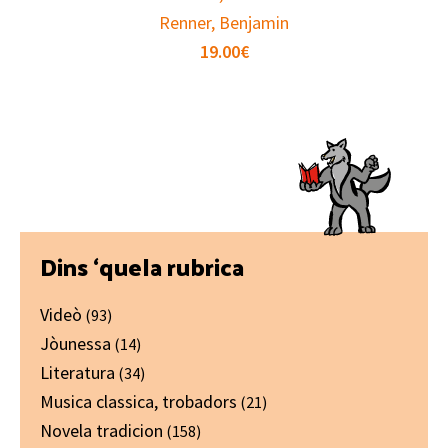
Renner, Benjamin
19.00
€
Primary
Dins ‘quela rubrica
Sidebar
Videò
(93)
Jòunessa
(14)
Literatura
(34)
Musica classica, trobadors
(21)
Novela tradicion
(158)