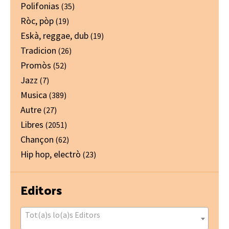
Polifonias
(35)
Ròc, pòp
(19)
Eskà, reggae, dub
(19)
Tradicion
(26)
Promòs
(52)
Jazz
(7)
Musica
(389)
Autre
(27)
Libres
(2051)
Chançon
(62)
Hip hop, electrò
(23)
Editors
Tot(a)s lo(a)s Editors