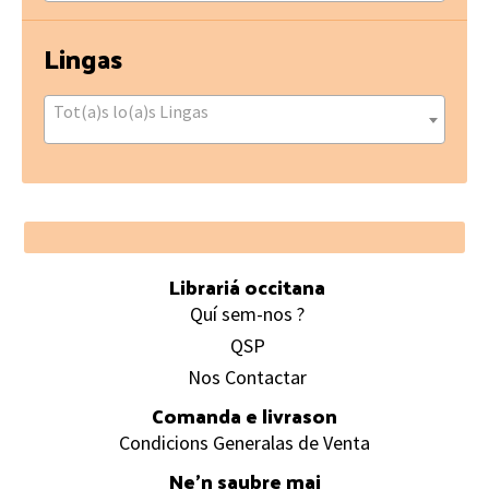
Lingas
Tot(a)s lo(a)s Lingas
Footer
Librariá occitana
Quí sem-nos ?
QSP
Nos Contactar
Comanda e livrason
Condicions Generalas de Venta
Ne’n saubre mai