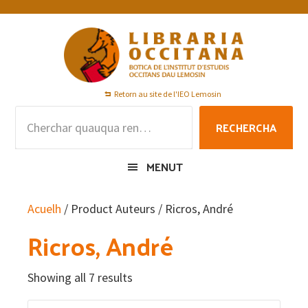
Skip
Skip
Skip
to
to
to
primary
main
footer
navigation
content
Retorn au site de l'IEO Lemosin
Rechercha
RECHERCHA
per
:
MENUT
Acuelh
/ Product Auteurs / Ricros, André
Ricros, André
Showing all 7 results