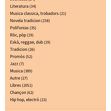
Literatura
(34)
Musica classica, trobadors
(21)
Novela tradicion
(158)
Polifonias
(35)
Ròc, pòp
(19)
Eskà, reggae, dub
(19)
Tradicion
(26)
Promòs
(52)
Jazz
(7)
Musica
(389)
Autre
(27)
Libres
(2051)
Chançon
(62)
Hip hop, electrò
(23)