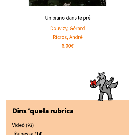
Un piano dans le pré
Douvizy, Gérard
Ricros, André
6.00
€
Primary
Dins ‘quela rubrica
Sidebar
Videò
(93)
Jòunessa
(14)