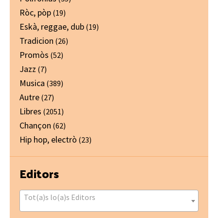
Ròc, pòp
(19)
Eskà, reggae, dub
(19)
Tradicion
(26)
Promòs
(52)
Jazz
(7)
Musica
(389)
Autre
(27)
Libres
(2051)
Chançon
(62)
Hip hop, electrò
(23)
Editors
Tot(a)s lo(a)s Editors