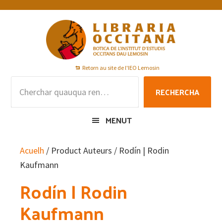
Skip
Skip
Skip
to
to
to
primary
main
footer
navigation
content
Retorn au site de l'IEO Lemosin
Rechercha
RECHERCHA
per
:
MENUT
Acuelh
/ Product Auteurs / Rodín | Rodin
Kaufmann
Rodín | Rodin
Kaufmann