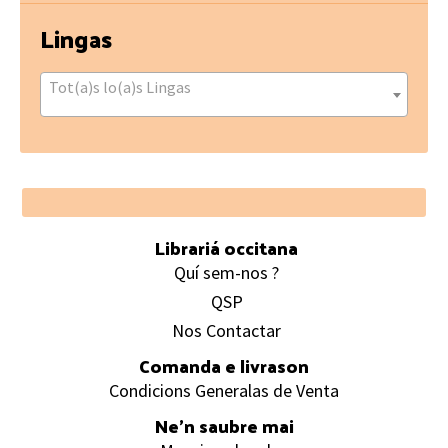
Lingas
Tot(a)s lo(a)s Lingas
Footer
Librariá occitana
Quí sem-nos ?
QSP
Nos Contactar
Comanda e livrason
Condicions Generalas de Venta
Ne’n saubre mai