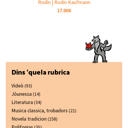
Rodín | Rodin Kaufmann
17.00
€
Primary
Dins ‘quela rubrica
Sidebar
Videò
(93)
Jòunessa
(14)
Literatura
(34)
Musica classica, trobadors
(21)
Novela tradicion
(158)
Polifonias
(35)