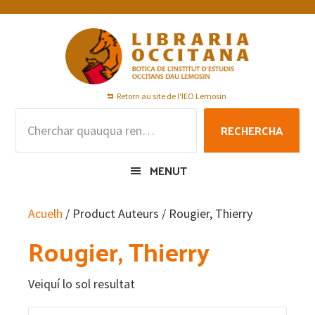
Skip
Skip
Skip
to
to
to
primary
main
footer
navigation
content
Retorn au site de l'IEO Lemosin
Rechercha
RECHERCHA
per
:
MENUT
Acuelh
/ Product Auteurs / Rougier, Thierry
Rougier, Thierry
Veiquí lo sol resultat