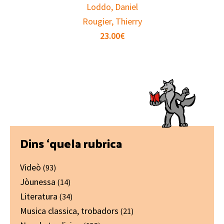
Loddo, Daniel
Rougier, Thierry
23.00
€
Primary
Dins ‘quela rubrica
Sidebar
Videò
(93)
Jòunessa
(14)
Literatura
(34)
Musica classica, trobadors
(21)