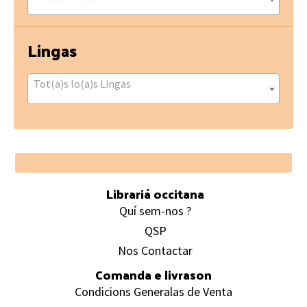
Lingas
Tot(a)s lo(a)s Lingas
Footer
Librariá occitana
Quí sem-nos ?
QSP
Nos Contactar
Comanda e livrason
Condicions Generalas de Venta