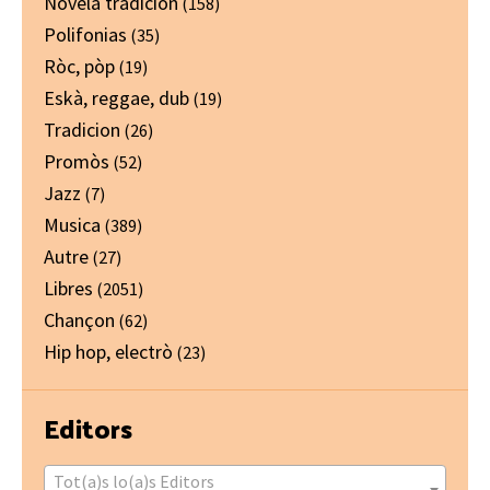
Novela tradicion
(158)
Polifonias
(35)
Ròc, pòp
(19)
Eskà, reggae, dub
(19)
Tradicion
(26)
Promòs
(52)
Jazz
(7)
Musica
(389)
Autre
(27)
Libres
(2051)
Chançon
(62)
Hip hop, electrò
(23)
Editors
Tot(a)s lo(a)s Editors