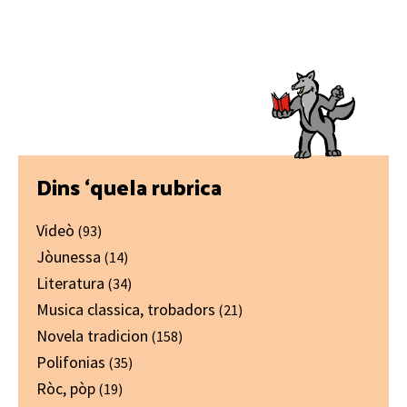
Primary
Dins ‘quela rubrica
Sidebar
Videò
(93)
Jòunessa
(14)
Literatura
(34)
Musica classica, trobadors
(21)
Novela tradicion
(158)
Polifonias
(35)
Ròc, pòp
(19)