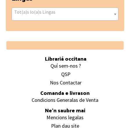
Tot(a)s lo(a)s Lingas
Footer
Librariá occitana
Quí sem-nos ?
QSP
Nos Contactar
Comanda e livrason
Condicions Generalas de Venta
Ne’n saubre mai
Mencions legalas
Plan dau site