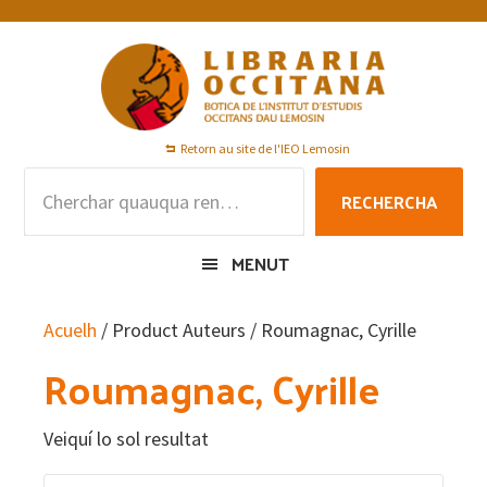
Skip
Skip
Skip
to
to
to
primary
main
footer
navigation
content
Retorn au site de l'IEO Lemosin
Rechercha
RECHERCHA
per
:
MENUT
Acuelh
/ Product Auteurs / Roumagnac, Cyrille
Roumagnac, Cyrille
Veiquí lo sol resultat