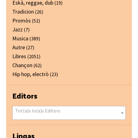
Eskà, reggae, dub
(19)
Tradicion
(26)
Promòs
(52)
Jazz
(7)
Musica
(389)
Autre
(27)
Libres
(2051)
Chançon
(62)
Hip hop, electrò
(23)
Editors
Tot(a)s lo(a)s Editors
Lingas