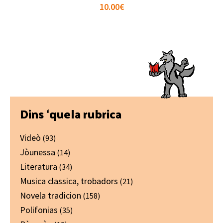
10.00
€
Primary
Dins ‘quela rubrica
Sidebar
Videò
(93)
Jòunessa
(14)
Literatura
(34)
Musica classica, trobadors
(21)
Novela tradicion
(158)
Polifonias
(35)