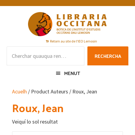
Skip
Skip
Skip
to
to
to
primary
main
footer
navigation
content
Retorn au site de l'IEO Lemosin
Rechercha
RECHERCHA
per
:
MENUT
Acuelh
/ Product Auteurs / Roux, Jean
Roux, Jean
Veiquí lo sol resultat