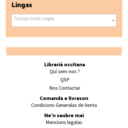
Lingas
Tot(a)s lo(a)s Lingas
Footer
Librariá occitana
Quí sem-nos ?
QSP
Nos Contactar
Comanda e livrason
Condicions Generalas de Venta
Ne’n saubre mai
Mencions legalas