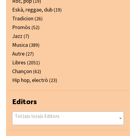
Ròc, pòp
(19)
Eskà, reggae, dub
(19)
Tradicion
(26)
Promòs
(52)
Jazz
(7)
Musica
(389)
Autre
(27)
Libres
(2051)
Chançon
(62)
Hip hop, electrò
(23)
Editors
Tot(a)s lo(a)s Editors