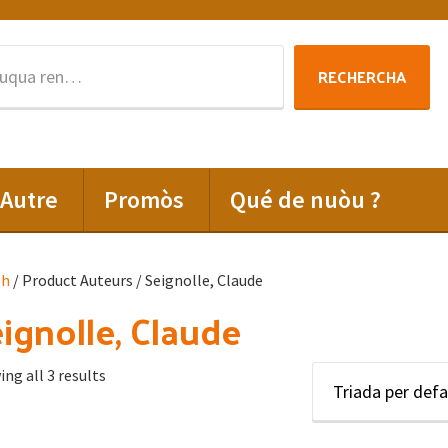
Rechercha
RECHERCHA
per
:
Autre
Promòs
Qué de nuòu ?
lh
/ Product Auteurs / Seignolle, Claude
ignolle, Claude
ng all 3 results