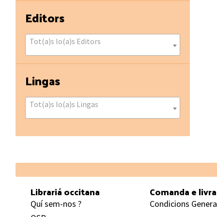
Editors
Tot(a)s lo(a)s Editors
Lingas
Tot(a)s lo(a)s Lingas
Footer
Librariá occitana
Comanda e livr
Quí sem-nos ?
Condicions Genera