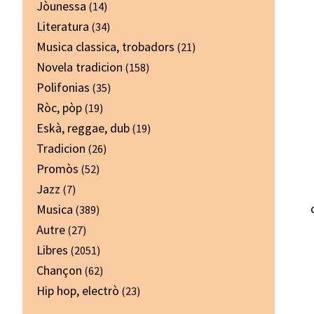
Jòunessa
(14)
Literatura
(34)
Musica classica, trobadors
(21)
Novela tradicion
(158)
Polifonias
(35)
Ròc, pòp
(19)
Eskà, reggae, dub
(19)
Tradicion
(26)
Promòs
(52)
Jazz
(7)
Musica
(389)
Autre
(27)
Libres
(2051)
Chançon
(62)
Hip hop, electrò
(23)