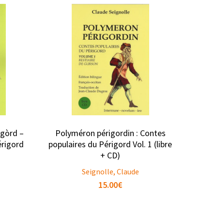
igòrd –
Polyméron périgordin : Contes
érigord
populaires du Périgord Vol. 1 (libre
+ CD)
Seignolle, Claude
15.00
€