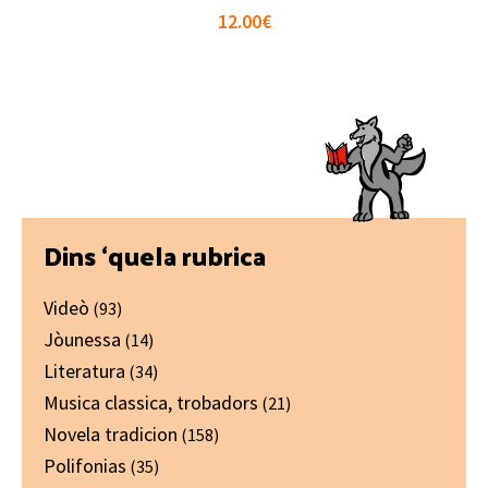
12.00
€
Primary
Dins ‘quela rubrica
Sidebar
Videò
(93)
Jòunessa
(14)
Literatura
(34)
Musica classica, trobadors
(21)
Novela tradicion
(158)
Polifonias
(35)