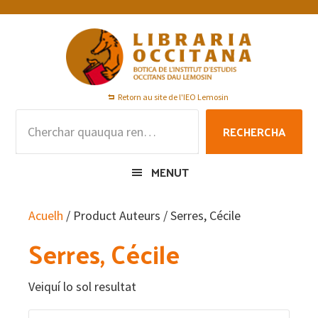
Skip
Skip
Skip
to
to
to
primary
main
footer
navigation
content
Retorn au site de l'IEO Lemosin
Rechercha
RECHERCHA
per
:
MENUT
Acuelh
/ Product Auteurs / Serres, Cécile
Serres, Cécile
Veiquí lo sol resultat