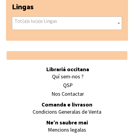
Lingas
Tot(a)s lo(a)s Lingas
Footer
Librariá occitana
Quí sem-nos ?
QSP
Nos Contactar
Comanda e livrason
Condicions Generalas de Venta
Ne’n saubre mai
Mencions legalas