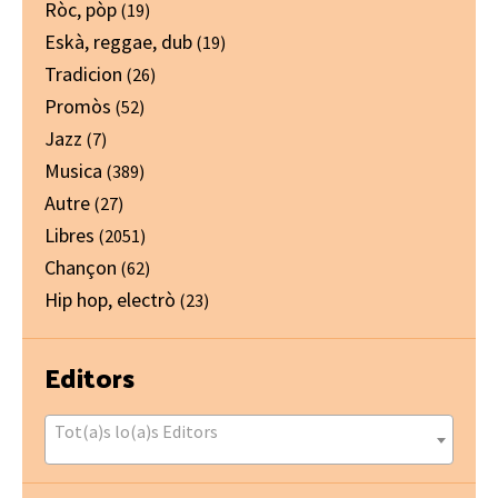
Ròc, pòp
(19)
Eskà, reggae, dub
(19)
Tradicion
(26)
Promòs
(52)
Jazz
(7)
Musica
(389)
Autre
(27)
Libres
(2051)
Chançon
(62)
Hip hop, electrò
(23)
Editors
Tot(a)s lo(a)s Editors