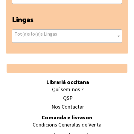
Lingas
Tot(a)s lo(a)s Lingas
Footer
Librariá occitana
Quí sem-nos ?
QSP
Nos Contactar
Comanda e livrason
Condicions Generalas de Venta