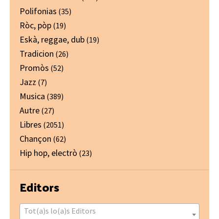
Polifonias
(35)
Ròc, pòp
(19)
Eskà, reggae, dub
(19)
Tradicion
(26)
Promòs
(52)
Jazz
(7)
Musica
(389)
Autre
(27)
Libres
(2051)
Chançon
(62)
Hip hop, electrò
(23)
Editors
Tot(a)s lo(a)s Editors