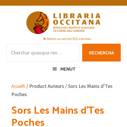
Skip
Skip
Skip
to
to
to
primary
main
footer
navigation
content
Retorn au site de l'IEO Lemosin
Rechercha
RECHERCHA
per
:
MENUT
Acuelh
/ Product Auteurs / Sors Les Mains d’Tes
Poches
Sors Les Mains d’Tes
Poches