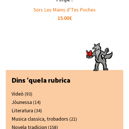
Sors Les Mains d’Tes Poches
15.00
€
Primary
Dins ‘quela rubrica
Sidebar
Videò
(93)
Jòunessa
(14)
Literatura
(34)
Musica classica, trobadors
(21)
Novela tradicion
(158)