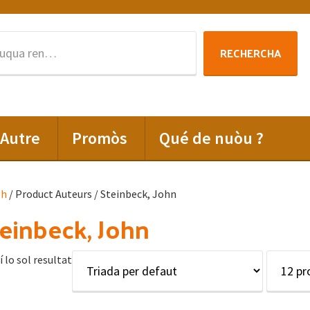
Rechercha
RECHERCHA
per
:
Autre
Promòs
Qué de nuòu ?
lh
/ Product Auteurs / Steinbeck, John
einbeck, John
í lo sol resultat