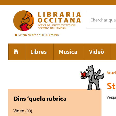
Skip
Skip
Skip
to
to
to
primary
main
footer
navigation
content
Retorn au site de l'IEO Lemosin
Libres
Musica
Videò
Acue
St
Primary
Dins ‘quela rubrica
Veiqu
Sidebar
Videò
(93)