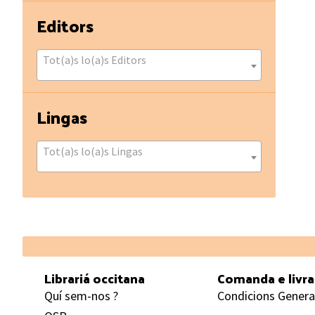
Editors
Tot(a)s lo(a)s Editors
Lingas
Tot(a)s lo(a)s Lingas
Footer
Librariá occitana
Comanda e livr
Quí sem-nos ?
Condicions Genera