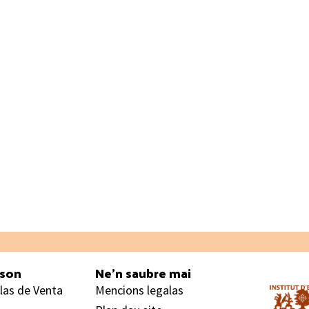
ason
Ne’n saubre mai
las de Venta
Mencions legalas