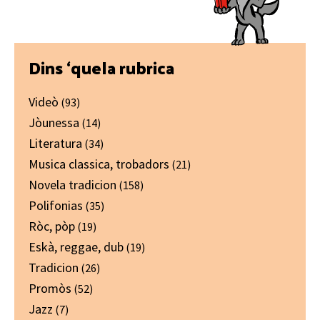
Primary
Dins ‘quela rubrica
Sidebar
Videò
(93)
Jòunessa
(14)
Literatura
(34)
Musica classica, trobadors
(21)
Novela tradicion
(158)
Polifonias
(35)
Ròc, pòp
(19)
Eskà, reggae, dub
(19)
Tradicion
(26)
Promòs
(52)
Jazz
(7)