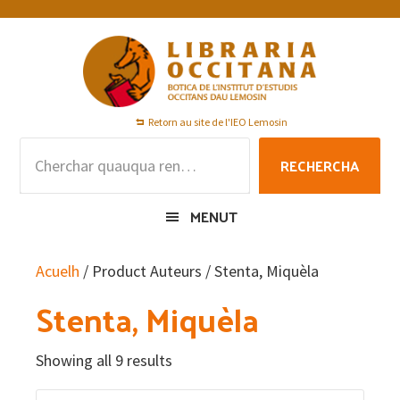
Skip
Skip
Skip
to
to
to
primary
main
footer
navigation
content
Retorn au site de l'IEO Lemosin
Rechercha
RECHERCHA
per
:
MENUT
Acuelh
/ Product Auteurs / Stenta, Miquèla
Stenta, Miquèla
Showing all 9 results