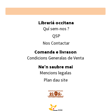
Footer
Librariá occitana
Quí sem-nos ?
QSP
Nos Contactar
Comanda e livrason
Condicions Generalas de Venta
Ne’n saubre mai
Mencions legalas
Plan dau site