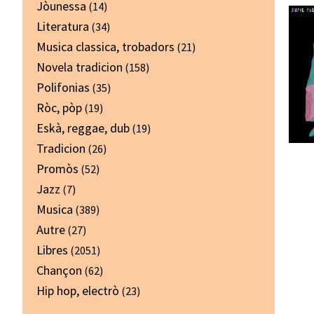
Jòunessa
(14)
Literatura
(34)
Musica classica, trobadors
(21)
Novela tradicion
(158)
Polifonias
(35)
Ròc, pòp
(19)
Eskà, reggae, dub
(19)
Tradicion
(26)
Promòs
(52)
Jazz
(7)
Musica
(389)
Autre
(27)
Libres
(2051)
Chançon
(62)
Hip hop, electrò
(23)