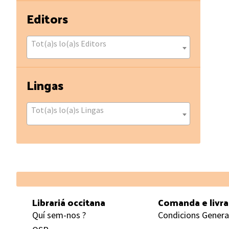
Editors
Tot(a)s lo(a)s Editors
Lingas
Tot(a)s lo(a)s Lingas
Footer
Librariá occitana
Comanda e livr
Quí sem-nos ?
Condicions Genera