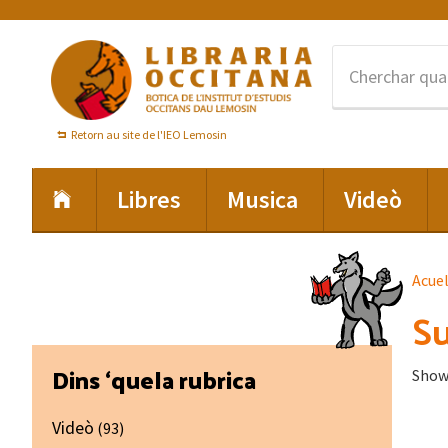
Skip
Skip
Skip
to
to
to
primary
main
footer
navigation
content
Retorn au site de l'IEO Lemosin
Libres
Musica
Videò
Acue
Su
Primary
Dins ‘quela rubrica
Showi
Sidebar
Videò
(93)