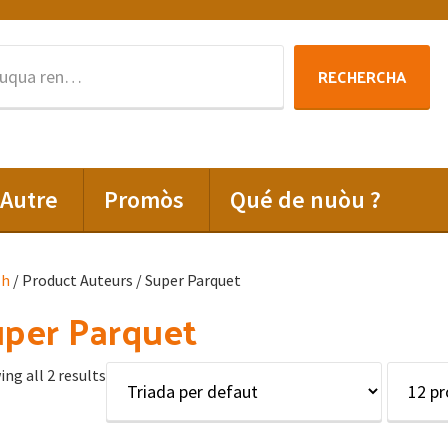
Rechercha
RECHERCHA
per
:
Autre
Promòs
Qué de nuòu ?
lh
/ Product Auteurs / Super Parquet
per Parquet
ng all 2 results