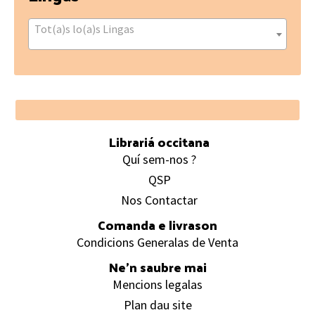
Tot(a)s lo(a)s Lingas
Footer
Librariá occitana
Quí sem-nos ?
QSP
Nos Contactar
Comanda e livrason
Condicions Generalas de Venta
Ne’n saubre mai
Mencions legalas
Plan dau site