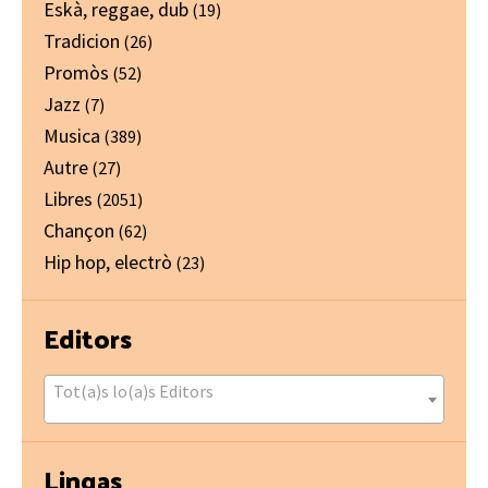
Eskà, reggae, dub
(19)
Tradicion
(26)
Promòs
(52)
Jazz
(7)
Musica
(389)
Autre
(27)
Libres
(2051)
Chançon
(62)
Hip hop, electrò
(23)
Editors
Tot(a)s lo(a)s Editors
Lingas