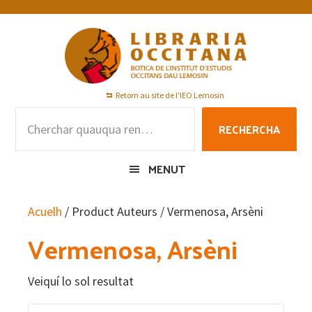
Skip
Skip
Skip
to
to
to
primary
main
footer
navigation
content
Retorn au site de l'IEO Lemosin
Rechercha
RECHERCHA
per
:
MENUT
Acuelh
/ Product Auteurs / Vermenosa, Arsèni
Vermenosa, Arsèni
Veiquí lo sol resultat