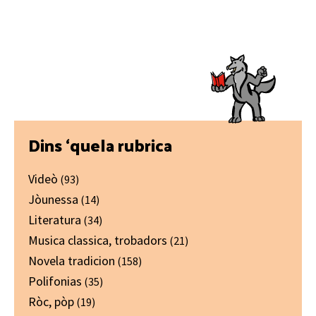
Primary
Dins ‘quela rubrica
Sidebar
Videò
(93)
Jòunessa
(14)
Literatura
(34)
Musica classica, trobadors
(21)
Novela tradicion
(158)
Polifonias
(35)
Ròc, pòp
(19)