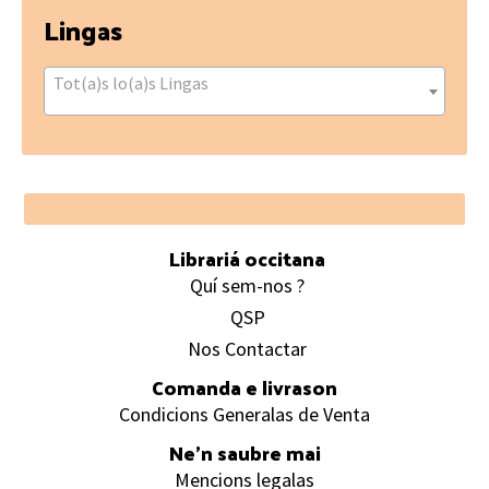
Lingas
Tot(a)s lo(a)s Lingas
Footer
Librariá occitana
Quí sem-nos ?
QSP
Nos Contactar
Comanda e livrason
Condicions Generalas de Venta
Ne’n saubre mai
Mencions legalas