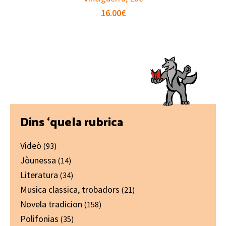
16.00
€
Primary
Dins ‘quela rubrica
Sidebar
Videò
(93)
Jòunessa
(14)
Literatura
(34)
Musica classica, trobadors
(21)
Novela tradicion
(158)
Polifonias
(35)