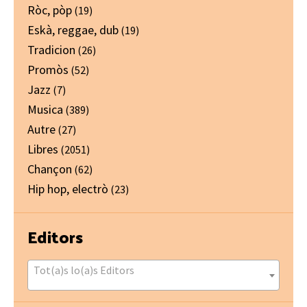
Ròc, pòp
(19)
Eskà, reggae, dub
(19)
Tradicion
(26)
Promòs
(52)
Jazz
(7)
Musica
(389)
Autre
(27)
Libres
(2051)
Chançon
(62)
Hip hop, electrò
(23)
Editors
Tot(a)s lo(a)s Editors