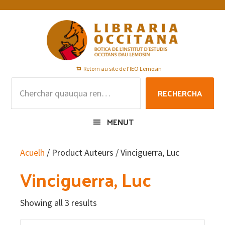
Skip
Skip
Skip
to
to
to
primary
main
footer
navigation
content
Retorn au site de l'IEO Lemosin
Rechercha
RECHERCHA
per
:
MENUT
Acuelh
/ Product Auteurs / Vinciguerra, Luc
Vinciguerra, Luc
Showing all 3 results