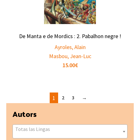
De Manta e de Mordics : 2. Pabalhon negre !
Ayroles, Alain
Masbou, Jean-Luc
15.00
€
1
2
3
→
Primary
Autors
Sidebar
Totas las Lingas