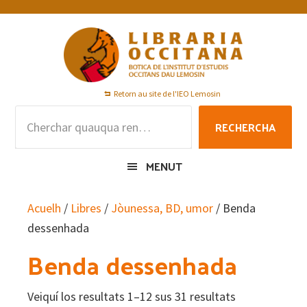
Skip
Skip
Skip
to
to
to
primary
main
footer
navigation
content
Retorn au site de l'IEO Lemosin
Rechercha
RECHERCHA
per
:
MENUT
Acuelh
/
Libres
/
Jòunessa, BD, umor
/ Benda
dessenhada
Benda dessenhada
Veiquí los resultats 1–12 sus 31 resultats