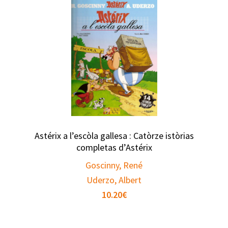
Astérix a l’escòla gallesa : Catòrze istòrias
completas d’Astérix
Goscinny, René
Uderzo, Albert
10.20
€